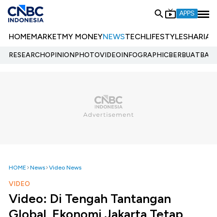
APPS
HOME
MARKET
MY MONEY
NEWS
TECH
LIFESTYLE
SHARIA
E
RESEARCH
OPINION
PHOTO
VIDEO
INFOGRAPHIC
BERBUATBAIK.
HOME
News
Video News
VIDEO
Video: Di Tengah Tantangan
Global, Ekonomi Jakarta Tetap