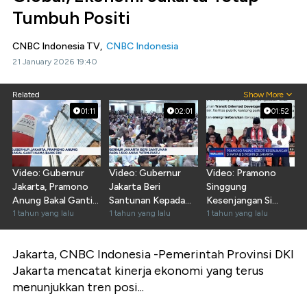
Tumbuh Positi
CNBC Indonesia TV,
CNBC Indonesia
21 January 2026 19:40
Related
Show More
01:11
02:01
01:52
Video: Gubernur
Video: Gubernur
Video: Pramono
Jakarta, Pramono
Jakarta Beri
Singgung
Anung Bakal Ganti
Santunan Kepada
Kesenjangan Si
Nama Bank DKI
1 tahun yang lalu
1.500 Anak Yatim-
1 tahun yang lalu
Kaya & Si Miskin
1 tahun yang lalu
Piatu
Jakarta, CNBC Indonesia -Pemerintah Provinsi DKI
Jakarta mencatat kinerja ekonomi yang terus
menunjukkan tren posi...