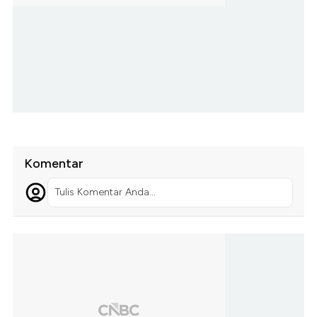
Komentar
Tulis Komentar Anda...