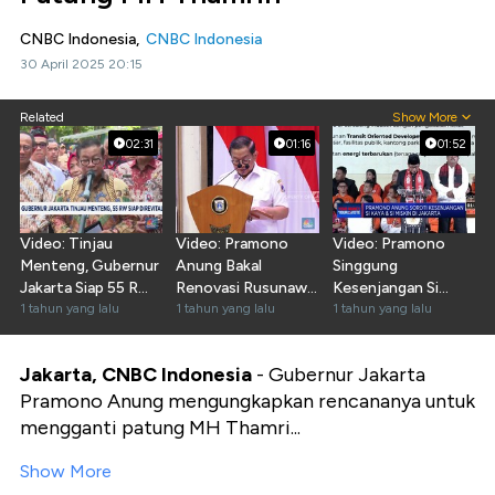
CNBC Indonesia,
CNBC Indonesia
30 April 2025 20:15
Related
Show More
02:31
01:16
01:52
Video: Tinjau
Video: Pramono
Video: Pramono
Menteng, Gubernur
Anung Bakal
Singgung
Jakarta Siap 55 RW
Renovasi Rusunawa
Kesenjangan Si
Direvitalisasi
1 tahun yang lalu
di Jakarta
1 tahun yang lalu
Kaya & Si Miskin
1 tahun yang lalu
Jakarta, CNBC Indonesia
-
Gubernur Jakarta
Pramono Anung mengungkapkan rencananya untuk
mengganti patung MH Thamri...
Show More