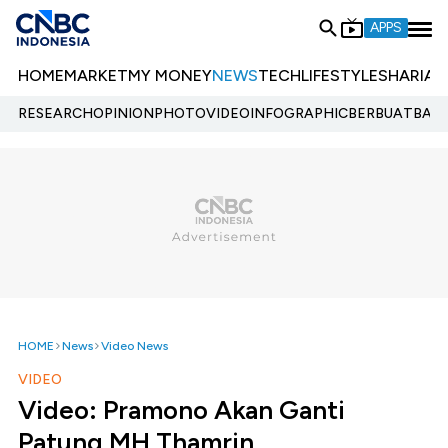
APPS
HOME
MARKET
MY MONEY
NEWS
TECH
LIFESTYLE
SHARIA
E
RESEARCH
OPINION
PHOTO
VIDEO
INFOGRAPHIC
BERBUATBAIK.
HOME
News
Video News
VIDEO
Video: Pramono Akan Ganti
Patung MH Thamrin