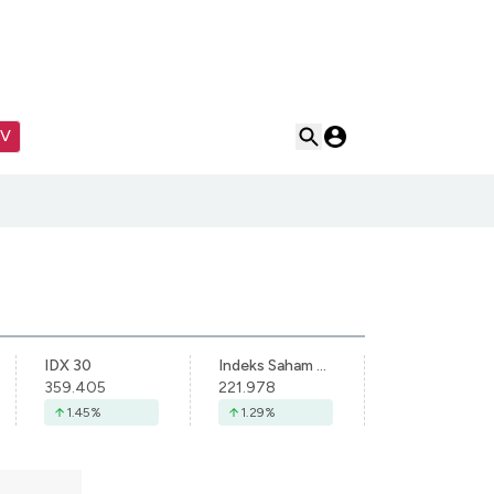
TV
IDX 30
Indeks Saham Syariah Indonesia
359.405
221.978
1.45
%
1.29
%