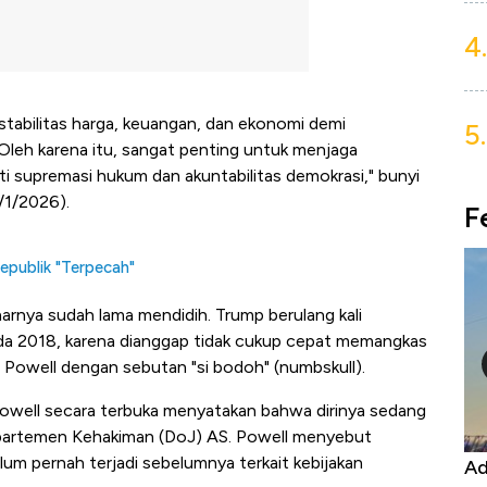
4.
stabilitas harga, keuangan, dan ekonomi demi
5.
 Oleh karena itu, sangat penting untuk menjaga
 supremasi hukum dan akuntabilitas demokrasi," bunyi
/1/2026).
F
epublik "Terpecah"
rnya sudah lama mendidih. Trump berulang kali
ada 2018, karena dianggap tidak cukup cepat memangkas
Powell dengan sebutan "si bodoh" (numbskull).
Powell secara terbuka menyatakan bahwa dirinya sedang
Departemen Kehakiman (DoJ) AS. Powell menyebut
elum pernah terjadi sebelumnya terkait kebijakan
Kongo Tutup Keran Ekspor, Harga
Ad