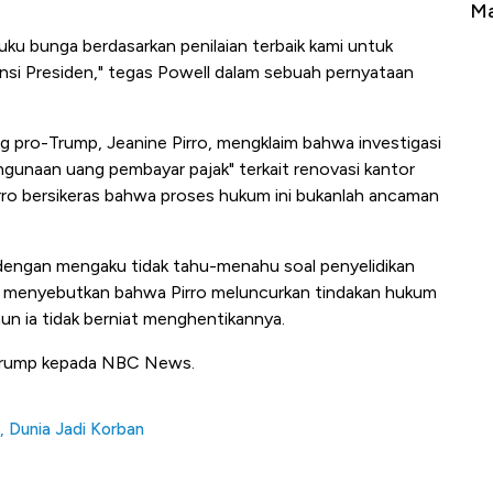
Tembaga Terbang ke Zona Berbahaya
Ma
ku bunga berdasarkan penilaian terbaik kami untuk
ensi Presiden," tegas Powell dalam sebuah pernyataan
ang pro-Trump, Jeanine Pirro, mengklaim bahwa investigasi
gunaan uang pembayar pajak" terkait renovasi kantor
rro bersikeras bahwa proses hukum ini bukanlah ancaman
dengan mengaku tidak tahu-menahu soal penyelidikan
rg menyebutkan bahwa Pirro meluncurkan tindakan hukum
un ia tidak berniat menghentikannya.
r Trump kepada NBC News.
, Dunia Jadi Korban