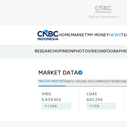
HOME
MARKET
MY MONEY
NEWS
TE
RESEARCH
OPINION
PHOTO
VIDEO
INFOGRAPHI
MARKET DATA
MAJOR INDEXES
INDO-FX
USD-FX
COMMODITIES
BOND
IHSG
LQ45
6,409.654
640.294
1.04
%
1.5
%