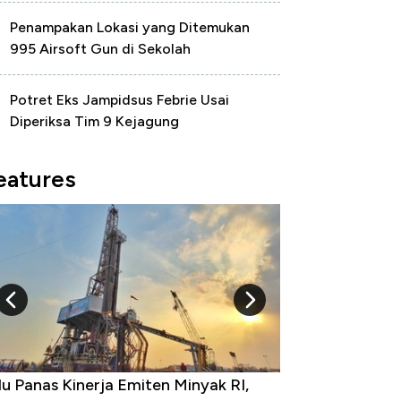
Penampakan Lokasi yang Ditemukan
995 Airsoft Gun di Sekolah
Potret Eks Jampidsus Febrie Usai
Diperiksa Tim 9 Kejagung
eatures
u Panas Kinerja Emiten Minyak RI,
10 Provinsi den