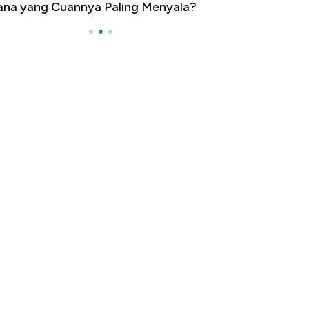
na yang Cuannya Paling Menyala?
Pengangguran Te