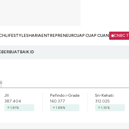
CH
LIFESTYLE
SHARIA
ENTREPRENEUR
CUAP CUAP CUAN
CNBC 
C
BERBUATBAIK.ID
S
JII
Pefindo i-Grade
Sri-Kehati
387.404
160.377
312.025
1.81
%
1.88
%
1.35
%