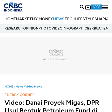
APPS
HOME
MARKET
MY MONEY
NEWS
TECH
LIFESTYLE
SHARIA
E
RESEARCH
OPINION
PHOTO
VIDEO
INFOGRAPHIC
BERBUATBAIK.
HOME
News
Video News
ENERGY CORNER
Video: Danai Proyek Migas, DPR
Usul Bentuk Petroleum Fund di