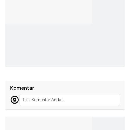
Komentar
Tulis Komentar Anda...