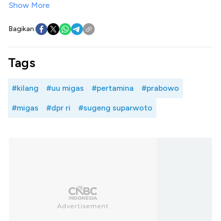
Show More
Bagikan:
Tags
#kilang
#uu migas
#pertamina
#prabowo
#migas
#dpr ri
#sugeng suparwoto