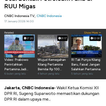
RUU Migas
CNBC Indonesia TV,
CNBC Indonesia
17 January 2026 14:00
Related
Show More
37:20
01:17
02:00
Video: Prabowo
Wujud Kemegahan
RI Tak Punya Kilang
Perintahkan
Kilang Pertamina
Baru, Faisal: Jangan
Pertamina Jadi
Bernilai Rp 100
Salahkan Pertamina
"Agent of
6 bulan yang lalu
Triliun
4 tahun yang lalu
5 tahun yang lalu
Development"
Jakarta, CNBC Indonesia-
Wakil Ketua Komisi XII
DPR RI, Sugeng Suparwoto memastikan dukungan
DPR RI dalam upaya me...