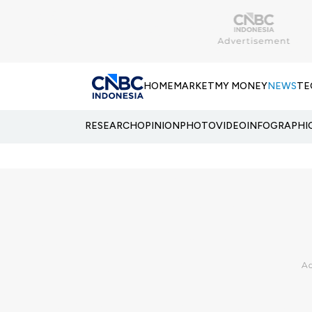
HOME
MARKET
MY MONEY
NEWS
TE
RESEARCH
OPINION
PHOTO
VIDEO
INFOGRAPHI