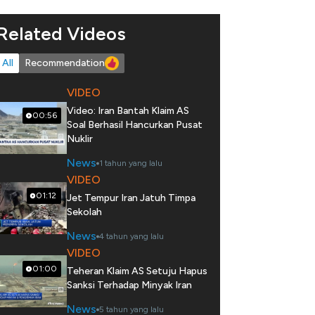
Related Videos
All
Recommendation
VIDEO
Video: Iran Bantah Klaim AS
00:56
Soal Berhasil Hancurkan Pusat
Nuklir
News
1 tahun yang lalu
VIDEO
01:12
Jet Tempur Iran Jatuh Timpa
Sekolah
News
4 tahun yang lalu
VIDEO
01:00
Teheran Klaim AS Setuju Hapus
Sanksi Terhadap Minyak Iran
News
5 tahun yang lalu