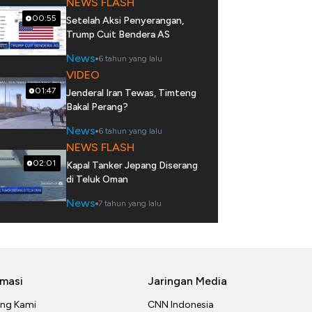
NEWS FLASH
00:55
Setelah Aksi Penyerangan,
Trump Cuit Bendera AS
News
6 tahun yang lalu
VIDEO
01:47
Jenderal Iran Tewas, Timteng
Bakal Perang?
News
6 tahun yang lalu
NEWS FLASH
02:01
Kapal Tanker Jepang Diserang
di Teluk Oman
News
7 tahun yang lalu
rmasi
Jaringan Media
ang Kami
CNN Indonesia