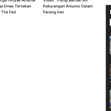
arga Minyak Ambruk
Video: Trump Bantah AS
ga Emas Tertekan
Kekurangan Amunisi Dalam
 The Fed
Perang Iran