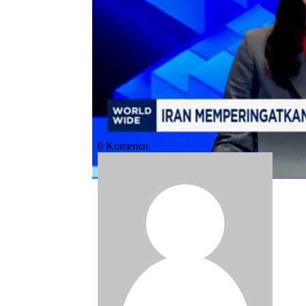
Bagikan:
#iran
#as
#unjuk rasa
#demo