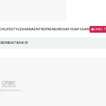
CH
LIFESTYLE
SHARIA
ENTREPRENEUR
CUAP CUAP CUAN
CNBC 
C
BERBUATBAIK.ID