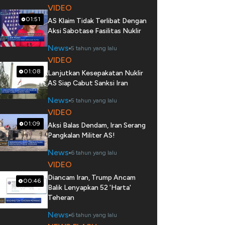
VIDEO
01:51
AS Klaim Tidak Terlibat Dengan
Aksi Sabotase Fasilitas Nuklir
News
5 tahun yang lalu
VIDEO
01:08
Lanjutkan Kesepakatan Nuklir
AS Siap Cabut Sanksi Iran
News
5 tahun yang lalu
VIDEO
01:09
Aksi Balas Dendam, Iran Serang
Pangkalan Militer AS!
News
6 tahun yang lalu
VIDEO
Diancam Iran, Trump Ancam
00:46
Balik Lenyapkan 52 'Harta'
Teheran
News
6 tahun yang lalu