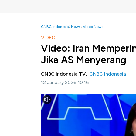
CNBC Indonesia
News
Video News
VIDEO
Video: Iran Memperi
Jika AS Menyerang
CNBC Indonesia TV,
CNBC Indonesia
12 January 2026 10:16
Jakarta, CNBC Indonesia -
Iran telah mem
oleh AS, di tengah para aktivis melaporkan 
penindasan pemerintah yang semakin menin
Selengkapnya dalam program Squawk Box CNB