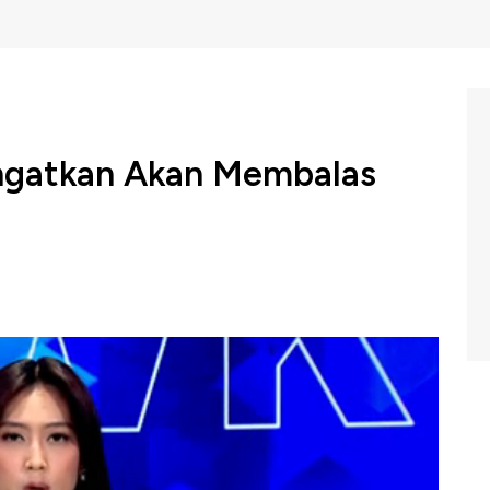
ngatkan Akan Membalas
peringatkan bahwa mereka akan membalas jika diserang
bahwa ratusan pengunjuk rasa kini telah tewas dalam
gkat.
C Indonesia (Senin, 12/01/2026) berikut ini.