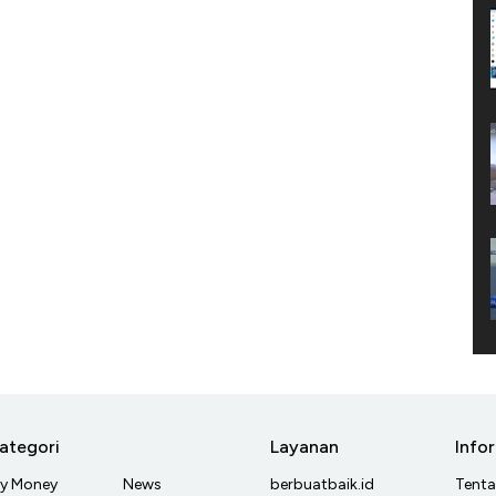
ategori
Layanan
Info
y Money
News
berbuatbaik.id
Tent