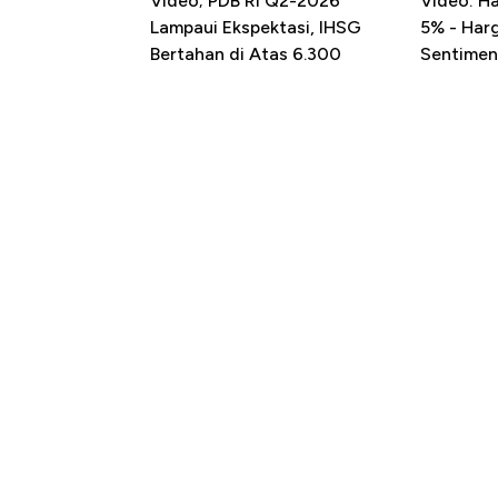
Video; PDB RI Q2-2026
Video: H
Lampaui Ekspektasi, IHSG
5% - Har
Bertahan di Atas 6.300
Sentimen