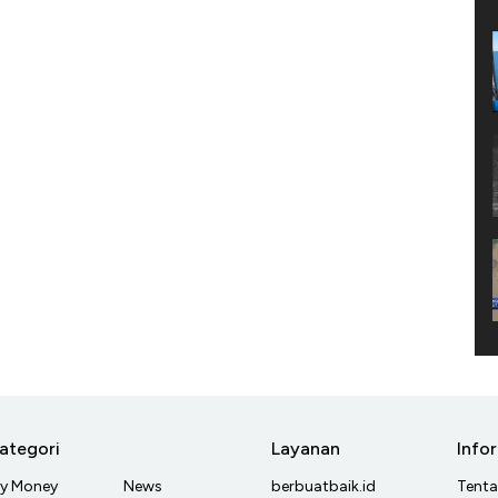
ategori
Layanan
Info
y Money
News
berbuatbaik.id
Tent