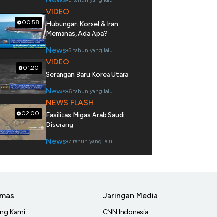
5 tahun yang lalu
VIDEO
00:58
Hubungan Korsel & Iran
Memanas, Ada Apa?
News
5 tahun yang lalu
VIDEO
01:20
Serangan Baru Korea Utara
News
6 tahun yang lalu
NEWS FLASH
02:00
Fasilitas Migas Arab Saudi
Diserang
News
7 tahun yang lalu
rmasi
Jaringan Media
ang Kami
CNN Indonesia