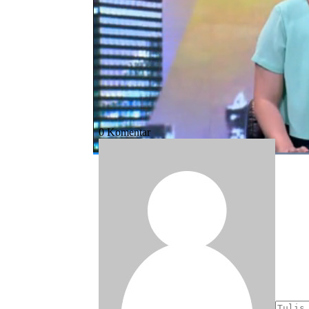
Bagikan:
#serangan
#kapal tanker
#as
#iran