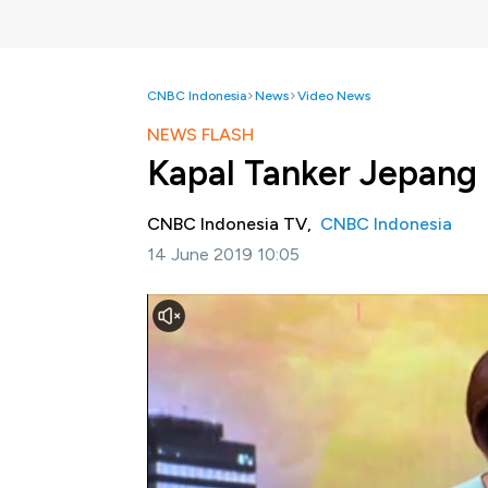
CNBC Indonesia
News
Video News
NEWS FLASH
Kapal Tanker Jepang
CNBC Indonesia TV,
CNBC Indonesia
14 June 2019 10:05
Jakarta, CNBC Indonesia-
Amerika Serikat 
yang terjadi di Teluk Oman, Kamis siang wa
Courages asal Jepang dan Front Altair ini 
sekaligus menimbulkan potensi konflik baru a
Selengkapnya dalam News Flash dalam pro
berikut ini.