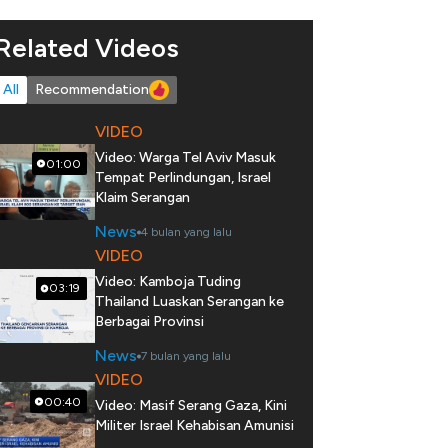
Related Videos
All
Recommendation
VIDEO
Video: Warga Tel Aviv Masuk
01:00
Tempat Perlindungan, Israel
Klaim Serangan
News
4 bulan yang lalu
VIDEO
Video: Kamboja Tuding
03:19
Thailand Luaskan Serangan ke
Berbagai Provinsi
News
7 bulan yang lalu
VIDEO
00:40
Video: Masif Serang Gaza, Kini
Militer Israel Kehabisan Amunisi