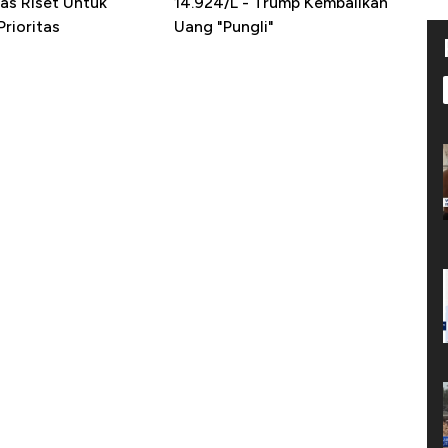
as Riset Untuk
14.924/L - Trump Kembalikan
rioritas
Uang "Pungli"