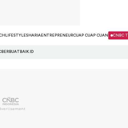
CH
LIFESTYLE
SHARIA
ENTREPRENEUR
CUAP CUAP CUAN
CNBC 
C
BERBUATBAIK.ID