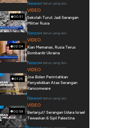
News
2 tahun yang lalu
VIDEO
00:51
Sekolah Turut Jadi Serangan
Militer Rusia
News
4 tahun yang lalu
VIDEO
02:04
Kian Memanas, Rusia Terus
Bombardir Ukraina
News
4 tahun yang lalu
VIDEO
Joe Biden Perintahkan
01:25
Penyelidikan Atas Serangan
Ransomware
News
5 tahun yang lalu
VIDEO
00:59
Berlanjut! Serangan Udara Israel
Tewaskan 6 Sipil Palestina
News