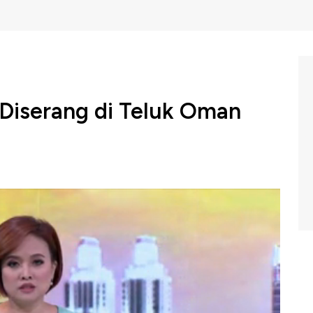
 Diserang di Teluk Oman
menuduh Iran berada dibalik serangan dua kapal tanker
ktu setempat. Serangan terhadap dua kapal tanker Kokuka
memicu kekhawatiran akan naiknya harga minyak dunia
ntara Amerika Serikat versus Iran.
gram Squawk Box CNBC Indonesia (Jumat, 14/06/2019)