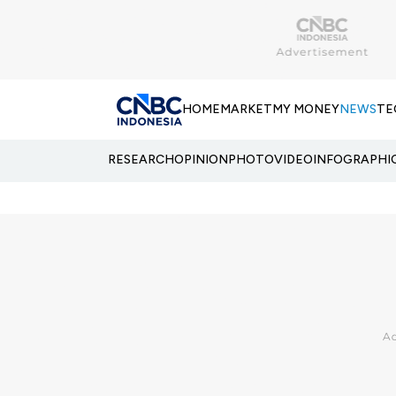
HOME
MARKET
MY MONEY
NEWS
TE
RESEARCH
OPINION
PHOTO
VIDEO
INFOGRAPHI