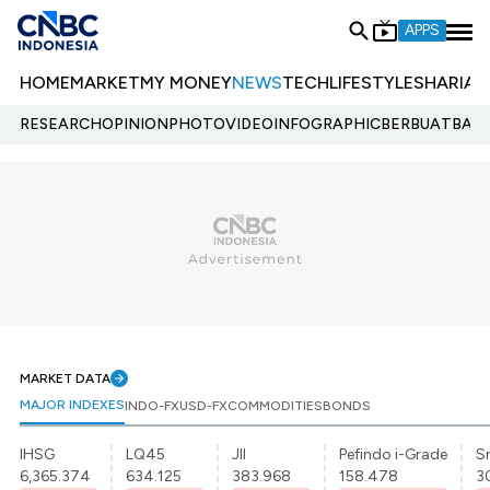
APPS
HOME
MARKET
MY MONEY
NEWS
TECH
LIFESTYLE
SHARIA
E
RESEARCH
OPINION
PHOTO
VIDEO
INFOGRAPHIC
BERBUATBAIK.
MARKET DATA
MAJOR INDEXES
INDO-FX
USD-FX
COMMODITIES
BONDS
IHSG
LQ45
JII
Pefindo i-Grade
Sr
6,365.374
634.125
383.968
158.478
3