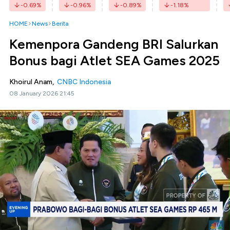
-0.69
%
-0.96
%
-0.89
%
-1.18
%
HOME
News
Berita
Kemenpora Gandeng BRI Salurkan
Bonus bagi Atlet SEA Games 2025
Khoirul Anam,
CNBC Indonesia
08 January 2026 21:45