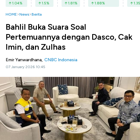
1.04
%
1.5
%
1.81
%
1.88
%
1.3
HOME
News
Berita
Bahlil Buka Suara Soal
Pertemuannya dengan Dasco, Cak
Imin, dan Zulhas
Emir Yanwardhana,
CNBC Indonesia
07 January 2026 10:45