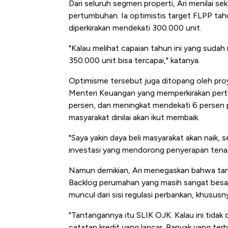
Dari seluruh segmen properti, Ari menilai s
Tembaga Terbang ke Zona B
pertumbuhan. Ia optimistis target FLPP tahun
diperkirakan mendekati 300.000 unit.
"Kalau melihat capaian tahun ini yang sudah
350.000 unit bisa tercapai," katanya.
Optimisme tersebut juga ditopang oleh pro
Menteri Keuangan yang memperkirakan pertu
persen, dan meningkat mendekati 6 persen p
masyarakat dinilai akan ikut membaik.
"Saya yakin daya beli masyarakat akan naik, 
investasi yang mendorong penyerapan tenag
Namun demikian, Ari menegaskan bahwa tant
Backlog perumahan yang masih sangat besar
muncul dari sisi regulasi perbankan, khusu
"Tantangannya itu SLIK OJK. Kalau ini tidak 
catatan kredit yang lancar. Banyak yang terbi