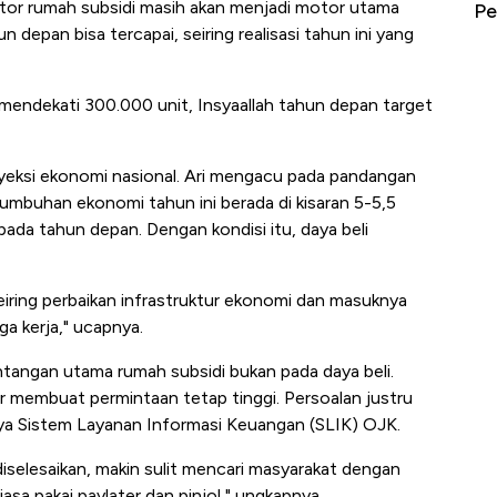
ektor rumah subsidi masih akan menjadi motor utama
erbahaya
Mana yang Cuannya Paling Menyala?
Pe
 depan bisa tercapai, seiring realisasi tahun ini yang
 mendekati 300.000 unit, Insyaallah tahun depan target
yeksi ekonomi nasional. Ari mengacu pada pandangan
mbuhan ekonomi tahun ini berada di kisaran 5-5,5
ada tahun depan. Dengan kondisi itu, daya beli
seiring perbaikan infrastruktur ekonomi dan masuknya
a kerja," ucapnya.
angan utama rumah subsidi bukan pada daya beli.
 membuat permintaan tetap tinggi. Persoalan justru
snya Sistem Layanan Informasi Keuangan (SLIK) OJK.
diselesaikan, makin sulit mencari masyarakat dengan
asa pakai paylater dan pinjol," ungkapnya.