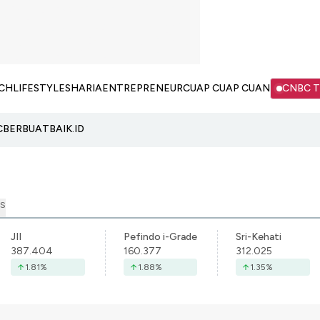
CH
LIFESTYLE
SHARIA
ENTREPRENEUR
CUAP CUAP CUAN
CNBC 
C
BERBUATBAIK.ID
S
JII
Pefindo i-Grade
Sri-Kehati
387.404
160.377
312.025
1.81
%
1.88
%
1.35
%