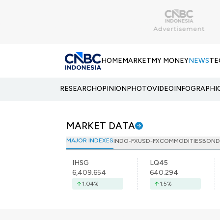
HOME
MARKET
MY MONEY
NEWS
TE
RESEARCH
OPINION
PHOTO
VIDEO
INFOGRAPHI
MARKET DATA
MAJOR INDEXES
INDO-FX
USD-FX
COMMODITIES
BOND
IHSG
LQ45
6,409.654
640.294
1.04
%
1.5
%