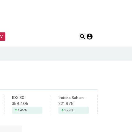
TV
IDX 30
Indeks Saham Syariah Indonesia
359.405
221.978
1.45
%
1.29
%