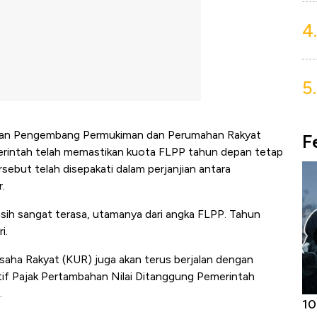
4.
5.
nan Pengembang Permukiman dan Perumahan Rakyat
F
merintah telah memastikan kuota FLPP tahun depan tetap
sebut telah disepakati dalam perjanjian antara
.
asih sangat terasa, utamanya dari angka FLPP. Tahun
i.
saha Rakyat (KUR) juga akan terus berjalan dengan
nsentif Pajak Pertambahan Nilai Ditanggung Pemerintah
.
Harga
Adu Panas Kinerja Emiten Minyak RI,
10