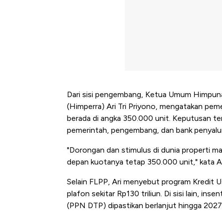
Dari sisi pengembang, Ketua Umum Himpu
(Himperra) Ari Tri Priyono, mengatakan pe
berada di angka 350.000 unit. Keputusan ter
pemerintah, pengembang, dan bank penyalur
"Dorongan dan stimulus di dunia properti m
depan kuotanya tetap 350.000 unit," kata Ar
Selain FLPP, Ari menyebut program Kredit U
plafon sekitar Rp130 triliun. Di sisi lain, i
(PPN DTP) dipastikan berlanjut hingga 2027
Kongo Tutup Keran Ekspor, 