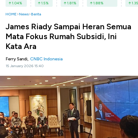
1.04
%
1.5
%
1.81
%
1.88
%
1.3
HOME
News
Berita
James Riady Sampai Heran Semua
Mata Fokus Rumah Subsidi, Ini
Kata Ara
Ferry Sandi,
CNBC Indonesia
15 January 2026 15:40