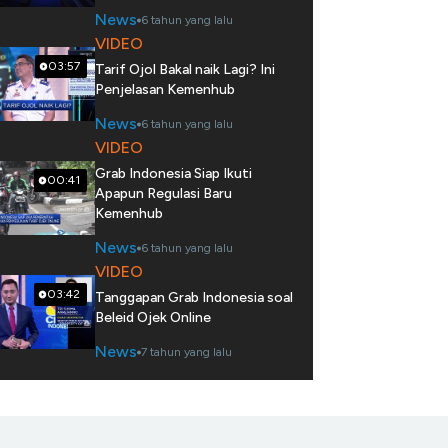
News
6 tahun yang lalu
VIDEO
03:57
Tarif Ojol Bakal naik Lagi? Ini
Penjelasan Kemenhub
News
6 tahun yang lalu
VIDEO
Grab Indonesia Siap Ikuti
00:41
Apapun Regulasi Baru
Kemenhub
News
6 tahun yang lalu
VIDEO
03:42
Tanggapan Grab Indonesia soal
Beleid Ojek Online
News
7 tahun yang lalu