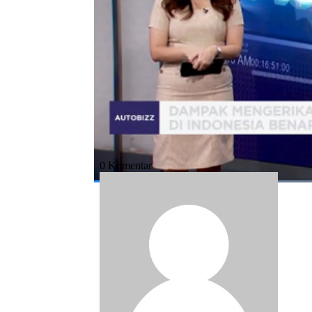
Bagikan:
#ojek online
#tarif
#indonesia