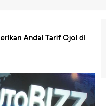
ikan Andai Tarif Ojol di
erian Perhubungan untuk menaikkan tarif ojek online di
si garda Indonesia. Kebijakan ini dikhawatirkan akan
 bagi seluruh pihak, mulai dari pengemudi, aplikator,
 Indonesia (Selasa, 06/01/2026) berikut ini.