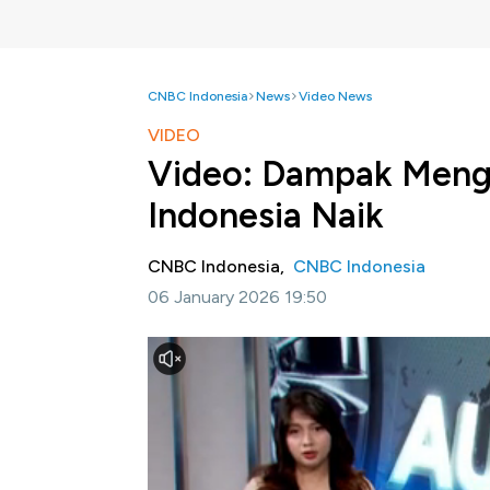
CNBC Indonesia
News
Video News
VIDEO
Video: Dampak Menger
Indonesia Naik
CNBC Indonesia,
CNBC Indonesia
06 January 2026 19:50
Jakarta, CNBC Indonesia -
Rencana Kement
tanah air menuai penolakan keras dari asosia
menciptakan krisis baru yang berdampak buruk
hingga masyarakat pengguna jasa.
Selengkapnya dalam program
Autobizz
CNBC