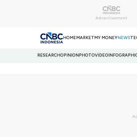
HOME
MARKET
MY MONEY
NEWS
TE
RESEARCH
OPINION
PHOTO
VIDEO
INFOGRAPHI