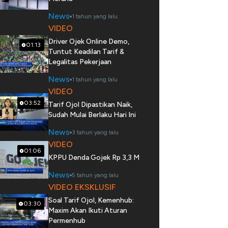
News
1 tahun yang lalu
VIDEO
Driver Ojek Online Demo,
01:13
Tuntut Keadilan Tarif &
Legalitas Pekerjaan
News
1 tahun yang lalu
VIDEO
03:52
Tarif Ojol Dipastikan Naik,
Sudah Mulai Berlaku Hari Ini
News
3 tahun yang lalu
VIDEO
01:06
KPPU Denda Gojek Rp 3,3 M
News
5 tahun yang lalu
VIDEO EKSKLUSIF
Soal Tarif Ojol, Kemenhub:
03:30
Maxim Akan Ikuti Aturan
Permenhub