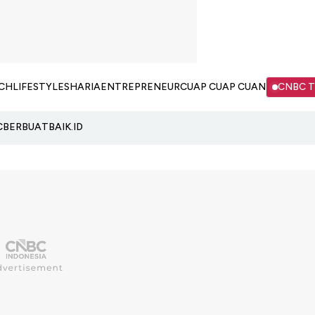
CH
LIFESTYLE
SHARIA
ENTREPRENEUR
CUAP CUAP CUAN
CNBC 
C
BERBUATBAIK.ID