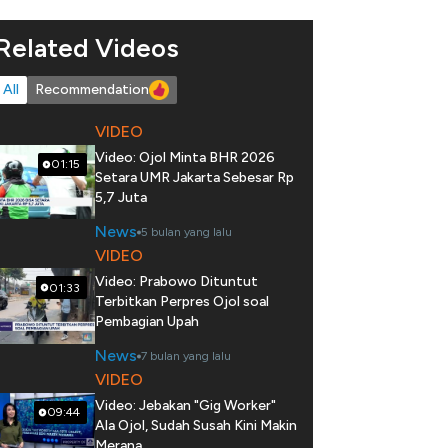
Related Videos
All
Recommendation
VIDEO
Video: Ojol Minta BHR 2026
01:15
Setara UMR Jakarta Sebesar Rp
5,7 Juta
News
5 bulan yang lalu
VIDEO
Video: Prabowo Dituntut
01:33
Terbitkan Perpres Ojol soal
Pembagian Upah
News
7 bulan yang lalu
VIDEO
Video: Jebakan "Gig Worker"
09:44
Ala Ojol, Sudah Susah Kini Makin
Merana