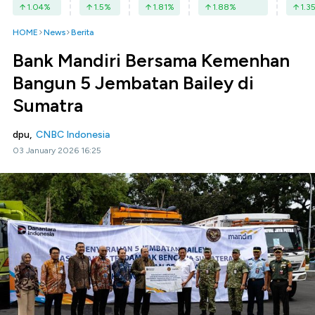
1.04
%
1.5
%
1.81
%
1.88
%
1.3
HOME
News
Berita
Bank Mandiri Bersama Kemenhan
Bangun 5 Jembatan Bailey di
Sumatra
dpu,
CNBC Indonesia
03 January 2026 16:25