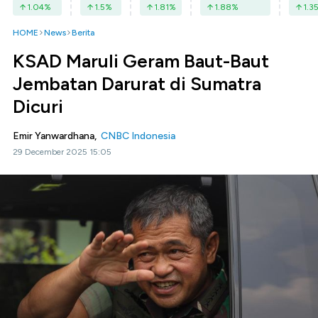
1.04
%
1.5
%
1.81
%
1.88
%
1.3
HOME
News
Berita
KSAD Maruli Geram Baut-Baut
Jembatan Darurat di Sumatra
Dicuri
Emir Yanwardhana,
CNBC Indonesia
29 December 2025 15:05