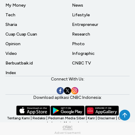
My Money
News
Tech
Lifestyle
Sharia
Entrepreneur
Cuap Cuap Cuan
Research
Opinion
Photo
Video
Infographic
Berbuatbaik.id
CNBC TV
Index
Connect With Us:
Download aplikasi CNBC Indonesia:
Tentang Kami
|
Redaksi
|
Pedoman Media Siber
|
Karir
|
Disclaimer
|
CNBC
Indonesia My Investment
©2026 CNBC Indonesia, A Transmedia Company