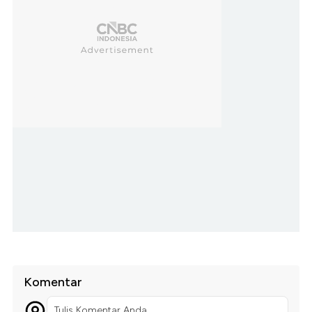
Komentar
Tulis Komentar Anda...