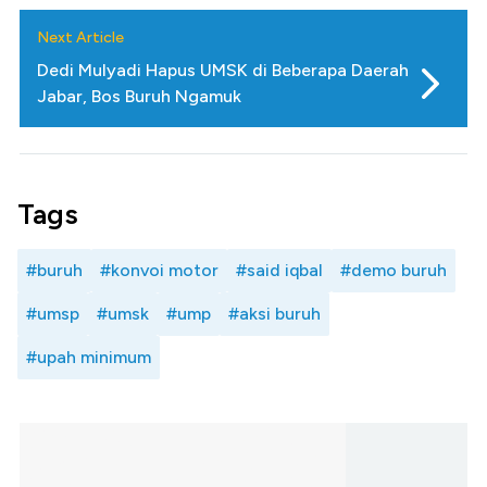
Next Article
Dedi Mulyadi Hapus UMSK di Beberapa Daerah
Jabar, Bos Buruh Ngamuk
Tags
#buruh
#konvoi motor
#said iqbal
#demo buruh
#umsp
#umsk
#ump
#aksi buruh
#upah minimum