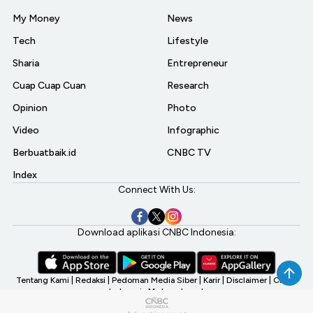
My Money
News
Tech
Lifestyle
Sharia
Entrepreneur
Cuap Cuap Cuan
Research
Opinion
Photo
Video
Infographic
Berbuatbaik.id
CNBC TV
Index
Connect With Us:
Download aplikasi CNBC Indonesia:
Tentang Kami
|
Redaksi
|
Pedoman Media Siber
|
Karir
|
Disclaimer
|
CNBC
Indonesia My Investment
©2026 CNBC Indonesia, A Transmedia Company