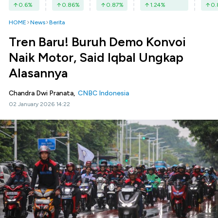
0.6
%
0.86
%
0.87
%
1.24
%
0.
HOME
News
Berita
Tren Baru! Buruh Demo Konvoi
Naik Motor, Said Iqbal Ungkap
Alasannya
Chandra Dwi Pranata,
CNBC Indonesia
02 January 2026 14:22