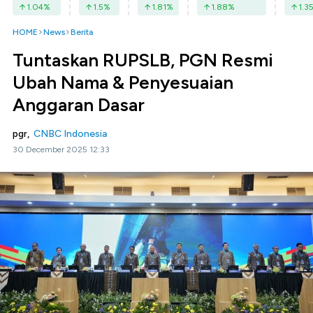
1.04
%
1.5
%
1.81
%
1.88
%
1.3
HOME
News
Berita
Tuntaskan RUPSLB, PGN Resmi
Ubah Nama & Penyesuaian
Anggaran Dasar
pgr,
CNBC Indonesia
30 December 2025 12:33