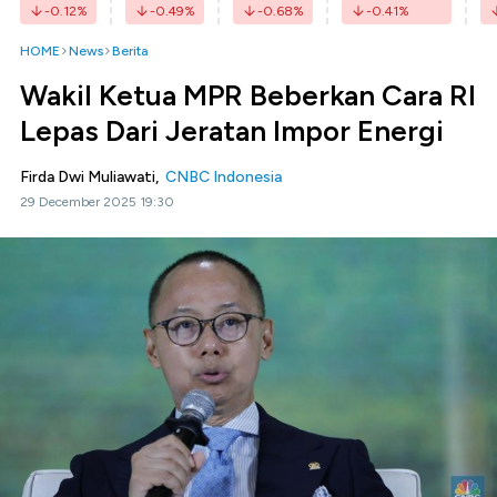
-0.12
%
-0.49
%
-0.68
%
-0.41
%
HOME
News
Berita
Wakil Ketua MPR Beberkan Cara RI
Lepas Dari Jeratan Impor Energi
Firda Dwi Muliawati,
CNBC Indonesia
29 December 2025 19:30