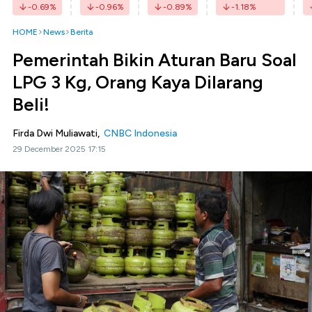
-0.69
%
-0.96
%
-0.89
%
-1.18
%
HOME
News
Berita
Pemerintah Bikin Aturan Baru Soal
LPG 3 Kg, Orang Kaya Dilarang
Beli!
Firda Dwi Muliawati,
CNBC Indonesia
29 December 2025 17:15