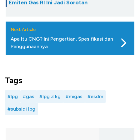
Emiten Gas RI Ini Jadi Sorotan
Next Article
Apa Itu CNG? Ini Pengertian, Spesifikasi dan
Penggunaannya
Tags
#lpg
#gas
#lpg 3 kg
#migas
#esdm
#subsidi lpg