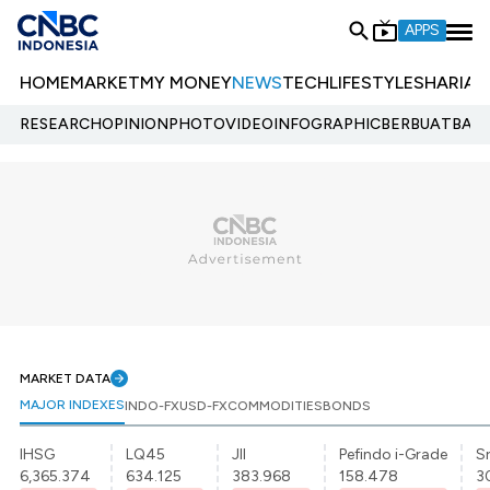
APPS
HOME
MARKET
MY MONEY
NEWS
TECH
LIFESTYLE
SHARIA
E
RESEARCH
OPINION
PHOTO
VIDEO
INFOGRAPHIC
BERBUATBAIK.
MARKET DATA
MAJOR INDEXES
INDO-FX
USD-FX
COMMODITIES
BONDS
IHSG
LQ45
JII
Pefindo i-Grade
Sr
6,365.374
634.125
383.968
158.478
3