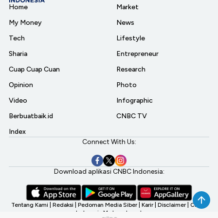
Home
Market
My Money
News
Tech
Lifestyle
Sharia
Entrepreneur
Cuap Cuap Cuan
Research
Opinion
Photo
Video
Infographic
Berbuatbaik.id
CNBC TV
Index
Connect With Us:
Download aplikasi CNBC Indonesia:
Tentang Kami
|
Redaksi
|
Pedoman Media Siber
|
Karir
|
Disclaimer
|
CNBC
Indonesia My Investment