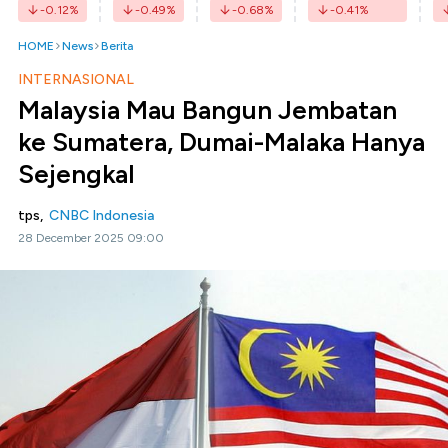
-0.12
%
-0.49
%
-0.68
%
-0.41
%
HOME
News
Berita
INTERNASIONAL
Malaysia Mau Bangun Jembatan
ke Sumatera, Dumai-Malaka Hanya
Sejengkal
tps,
CNBC Indonesia
28 December 2025 09:00