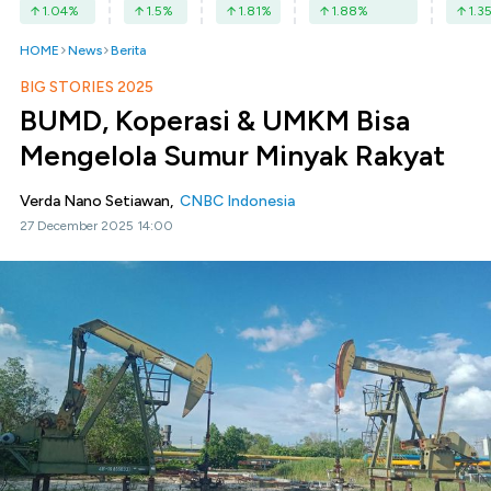
1.04
%
1.5
%
1.81
%
1.88
%
1.3
HOME
News
Berita
BIG STORIES 2025
BUMD, Koperasi & UMKM Bisa
Mengelola Sumur Minyak Rakyat
Verda Nano Setiawan,
CNBC Indonesia
27 December 2025 14:00