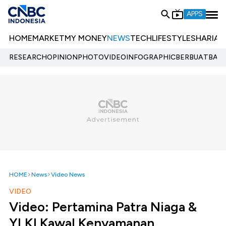
APPS
HOME
MARKET
MY MONEY
NEWS
TECH
LIFESTYLE
SHARIA
E
RESEARCH
OPINION
PHOTO
VIDEO
INFOGRAPHIC
BERBUATBAIK.
HOME
News
Video News
VIDEO
Video: Pertamina Patra Niaga &
YLKI Kawal Kenyamanan