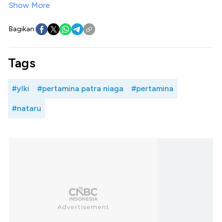
Show More
Bagikan:
Tags
#ylki
#pertamina patra niaga
#pertamina
#nataru