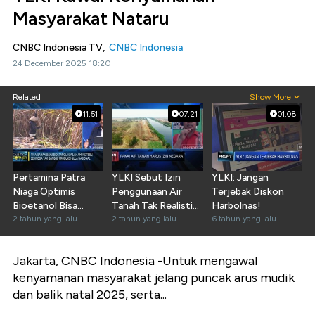
Masyarakat Nataru
CNBC Indonesia TV,
CNBC Indonesia
24 December 2025 18:20
Related
Show More
11:51
07:21
01:08
Pertamina Patra
YLKI Sebut Izin
YLKI: Jangan
Niaga Optimis
Penggunaan Air
Terjebak Diskon
Bioetanol Bisa
Tanah Tak Realistis,
Harbolnas!
Tekan Impor BBM
2 tahun yang lalu
Kenapa?
2 tahun yang lalu
6 tahun yang lalu
Jakarta, CNBC Indonesia -
Untuk mengawal
kenyamanan masyarakat jelang puncak arus mudik
dan balik natal 2025, serta...