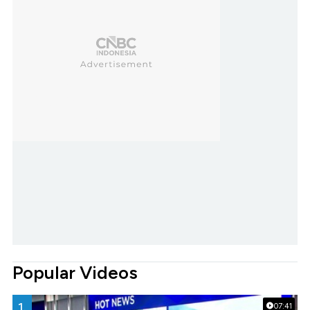
Popular Videos
1.
07:41