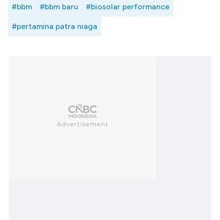
#bbm
#bbm baru
#biosolar performance
#pertamina patra niaga