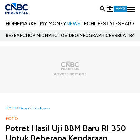
APPS
HOME
MARKET
MY MONEY
NEWS
TECH
LIFESTYLE
SHARIA
E
RESEARCH
OPINION
PHOTO
VIDEO
INFOGRAPHIC
BERBUATBAIK.
HOME
News
Foto News
FOTO
Potret Hasil Uji BBM Baru RI B50
Untuk Beberapa Kendaraan