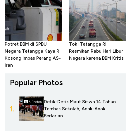
Potret BBM di SPBU
Tok! Tetangga RI
Negara Tetangga Kaya RI
Resmikan Rabu Hari Libur
Kosong Imbas Perang AS-
Negara karena BBM Kritis
Iran
Popular Photos
Detik-Detik Maut Siswa 14 Tahun
8 Photos
1.
Tembak Sekolah, Anak-Anak
Berlarian