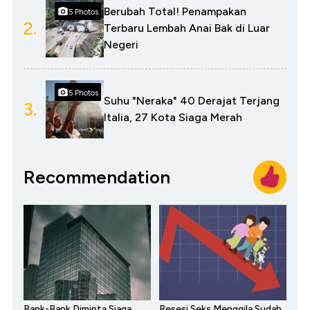
Berubah Total! Penampakan
5 Photos
2.
Terbaru Lembah Anai Bak di Luar
Negeri
5 Photos
Suhu "Neraka" 40 Derajat Terjang
3.
Italia, 27 Kota Siaga Merah
Recommendation
Bank-Bank Diminta Siaga
Resesi Seks Menggila Sudah