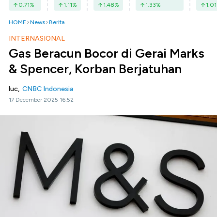
0.71
%
1.11
%
1.48
%
1.33
%
1.01
HOME
News
Berita
INTERNASIONAL
Gas Beracun Bocor di Gerai Marks
& Spencer, Korban Berjatuhan
luc,
CNBC Indonesia
17 December 2025 16:52