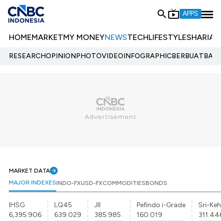
APPS
HOME
MARKET
MY MONEY
NEWS
TECH
LIFESTYLE
SHARIA
E
RESEARCH
OPINION
PHOTO
VIDEO
INFOGRAPHIC
BERBUATBAIK.
MARKET DATA
MAJOR INDEXES
INDO-FX
USD-FX
COMMODITIES
BONDS
IHSG
LQ45
JII
Pefindo i-Grade
Sri-Keh
6,395.906
639.029
385.985
160.019
311.44