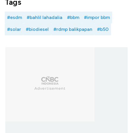
Tags
#esdm
#bahlil lahadalia
#bbm
#impor bbm
#solar
#biodiesel
#rdmp balikpapan
#b50