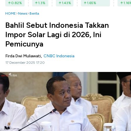
0.82
%
1.3
%
1.43
%
1.65
%
1.16
HOME
News
Berita
Bahlil Sebut Indonesia Takkan
Impor Solar Lagi di 2026, Ini
Pemicunya
Firda Dwi Muliawati,
CNBC Indonesia
17 December 2025 17:20