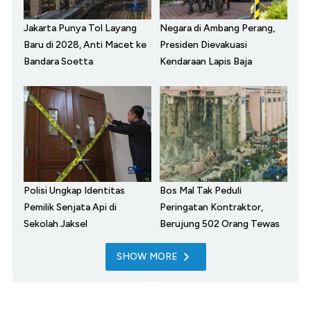
Jakarta Punya Tol Layang
Negara di Ambang Perang,
Baru di 2028, Anti Macet ke
Presiden Dievakuasi
Bandara Soetta
Kendaraan Lapis Baja
Polisi Ungkap Identitas
Bos Mal Tak Peduli
Pemilik Senjata Api di
Peringatan Kontraktor,
Sekolah Jaksel
Berujung 502 Orang Tewas
SHOW MORE