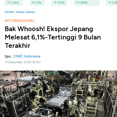
1.04
%
1.5
%
1.81
%
1.88
%
1.3
HOME
News
Berita
INTERNASIONAL
Bak Whoosh! Ekspor Jepang
Melesat 6,1%-Tertinggi 9 Bulan
Terakhir
tps,
CNBC Indonesia
17 December 2025 19:00