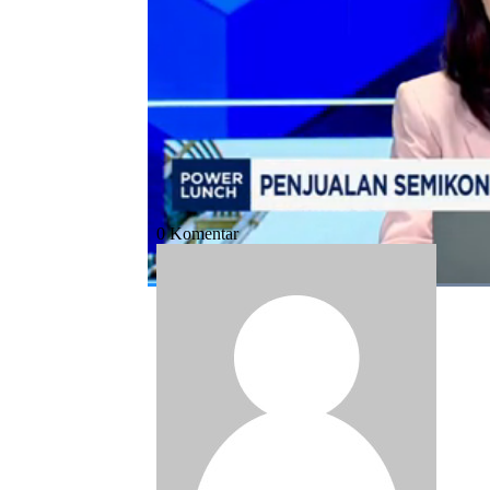
Bagikan:
#ekspor jepang
#ekonomi jepang
#se