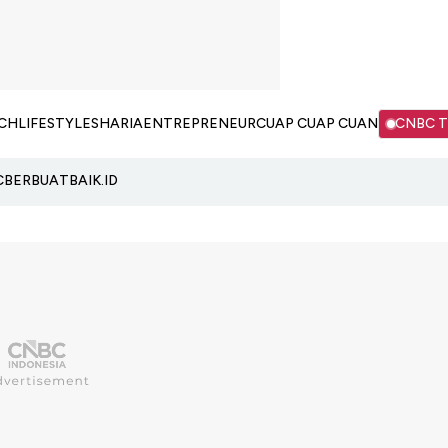
CH
LIFESTYLE
SHARIA
ENTREPRENEUR
CUAP CUAP CUAN
CNBC 
C
BERBUATBAIK.ID