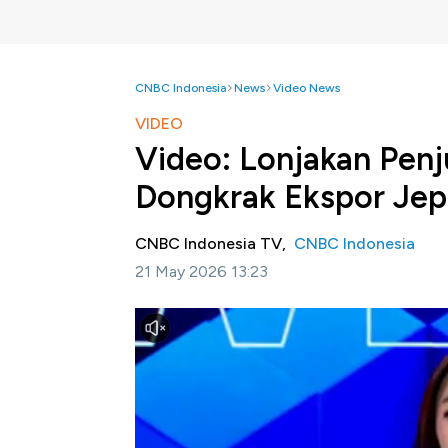
CNBC Indonesia
News
Video News
VIDEO
Video: Lonjakan Pen
Dongkrak Ekspor Je
CNBC Indonesia TV,
CNBC Indonesia
21 May 2026 13:23
Jakarta, CNBC Indonesia-
Ekspor Jepang 
Reuters sebesar 9,3%, seiring lonjakan pe
41,6% secara tahunan.
Selengkapnya dalam program Power Lunch CN