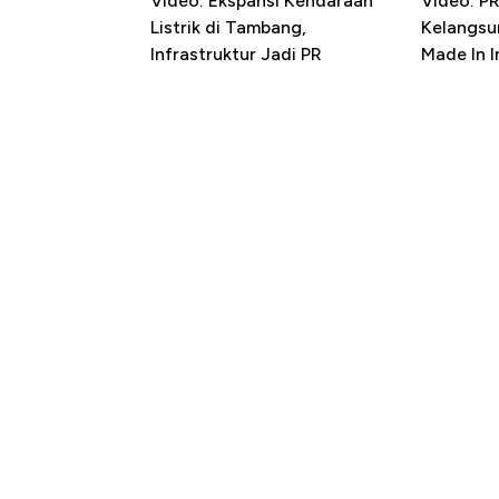
Video: Ekspansi Kendaraan
Video: P
Listrik di Tambang,
Kelangsu
Infrastruktur Jadi PR
Made In 