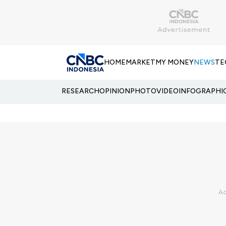
HOME
MARKET
MY MONEY
NEWS
TE
RESEARCH
OPINION
PHOTO
VIDEO
INFOGRAPHI