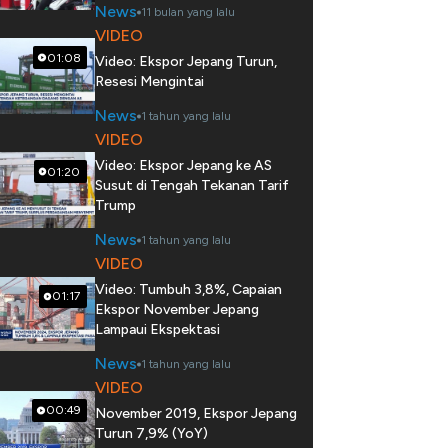
News
11 bulan yang lalu
VIDEO
01:08
Video: Ekspor Jepang Turun,
Resesi Mengintai
News
1 tahun yang lalu
VIDEO
Video: Ekspor Jepang ke AS
01:20
Susut di Tengah Tekanan Tarif
Trump
News
1 tahun yang lalu
VIDEO
Video: Tumbuh 3,8%, Capaian
01:17
Ekspor November Jepang
Lampaui Ekspektasi
News
1 tahun yang lalu
VIDEO
00:49
November 2019, Ekspor Jepang
Turun 7,9% (YoY)