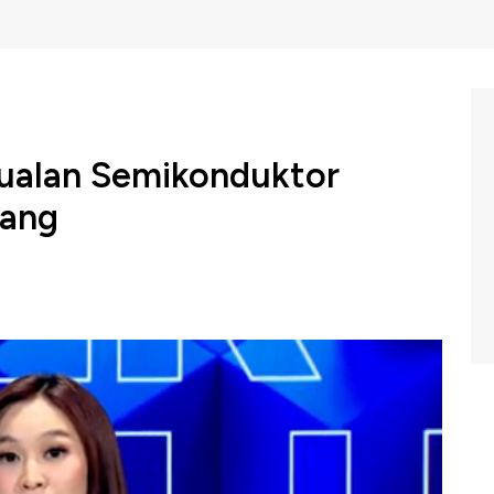
jualan Semikonduktor
pang
melonjak 14,8% pada April, melampaui ekspektasi
ngiriman semikonduktor dengan pertumbuhan mencapai
BC Indonesia (Kamis, 21/05/2026) berikut ini.