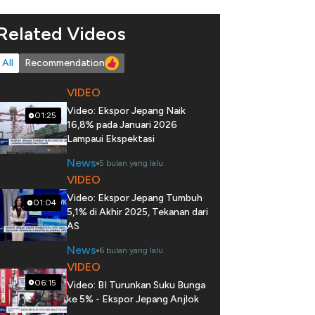
Related Videos
All
Recommendation
VIDEO
Video: Ekspor Jepang Naik
01:25
16,8% pada Januari 2026
Lampaui Ekspektasi
News
5 bulan yang lalu
VIDEO
Video: Ekspor Jepang Tumbuh
01:04
5,1% di Akhir 2025, Tekanan dari
AS
News
6 bulan yang lalu
VIDEO
06:15
Video: BI Turunkan Suku Bunga
ke 5% - Ekspor Jepang Anjlok