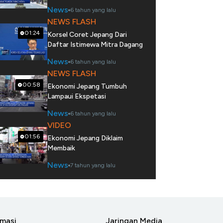
News
6 tahun yang lalu
NEWS FLASH
01:24
Korsel Coret Jepang Dari
Daftar Istimewa Mitra Dagang
News
6 tahun yang lalu
NEWS FLASH
00:58
Ekonomi Jepang Tumbuh
Lampaui Ekspetasi
News
6 tahun yang lalu
VIDEO
01:56
Ekonomi Jepang Diklaim
Membaik
News
7 tahun yang lalu
rmasi
Jaringan Media