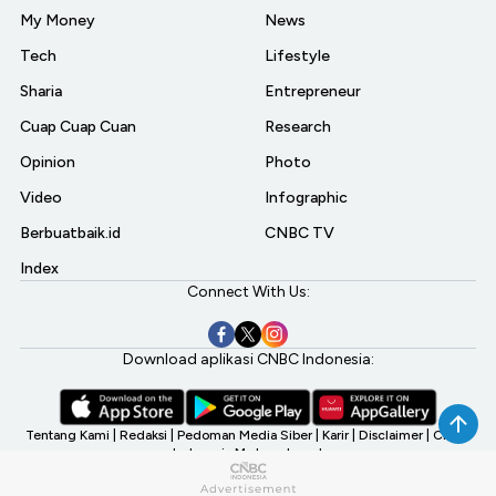
My Money
News
Tech
Lifestyle
Sharia
Entrepreneur
Cuap Cuap Cuan
Research
Opinion
Photo
Video
Infographic
Berbuatbaik.id
CNBC TV
Index
Connect With Us:
Download aplikasi CNBC Indonesia:
Tentang Kami
|
Redaksi
|
Pedoman Media Siber
|
Karir
|
Disclaimer
|
CNBC
Indonesia My Investment
©2026 CNBC Indonesia, A Transmedia Company