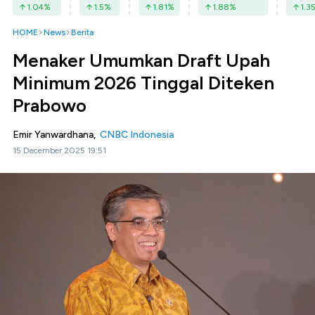
1.04
%
1.5
%
1.81
%
1.88
%
1.3
HOME
News
Berita
Menaker Umumkan Draft Upah
Minimum 2026 Tinggal Diteken
Prabowo
Emir Yanwardhana,
CNBC Indonesia
15 December 2025 19:51