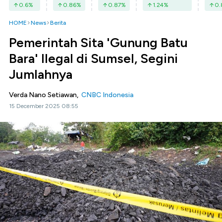
0.6
%
0.86
%
0.87
%
1.24
%
0.
HOME
News
Berita
Pemerintah Sita 'Gunung Batu
Bara' Ilegal di Sumsel, Segini
Jumlahnya
Verda Nano Setiawan,
CNBC Indonesia
15 December 2025 08:55