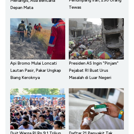
Penumpang Iran, 290 Orang
Menangis, Ada Bencana
Tewas
Depan Mata
Api Bromo Mulai Loncati
Presiden AS Ingin "Pinjam"
Lautan Pasir, Pakar Ungkap
Pejabat RI Buat Urus
Biang Keroknya
Masalah di Luar Negeri
Duit Warga RI Rp 9,1 Triliun
Daftar 21 Penyakit Tak