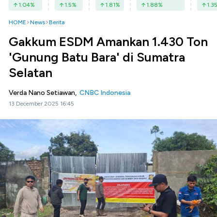
1.04
%
1.5
%
1.81
%
1.88
%
1.3
HOME
News
Berita
Gakkum ESDM Amankan 1.430 Ton
'Gunung Batu Bara' di Sumatra
Selatan
Verda Nano Setiawan,
CNBC Indonesia
13 December 2025 16:45