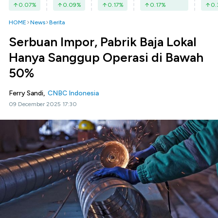
0.07
%
0.09
%
0.17
%
0.17
%
0.
HOME
News
Berita
Serbuan Impor, Pabrik Baja Lokal
Hanya Sanggup Operasi di Bawah
50%
Ferry Sandi,
CNBC Indonesia
09 December 2025 17:30