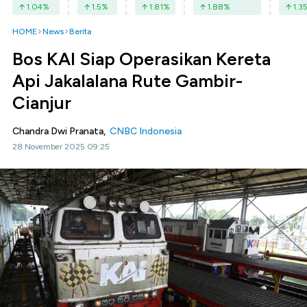
1.04
%
1.5
%
1.81
%
1.88
%
1.3
HOME
News
Berita
Bos KAI Siap Operasikan Kereta
Api Jakalalana Rute Gambir-
Cianjur
Chandra Dwi Pranata,
CNBC Indonesia
28 November 2025 09:25