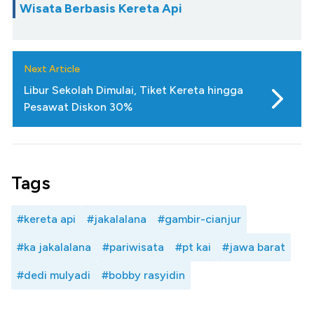
Wisata Berbasis Kereta Api
Next Article
Libur Sekolah Dimulai, Tiket Kereta hingga
Pesawat Diskon 30%
Tags
#kereta api
#jakalalana
#gambir-cianjur
#ka jakalalana
#pariwisata
#pt kai
#jawa barat
#dedi mulyadi
#bobby rasyidin