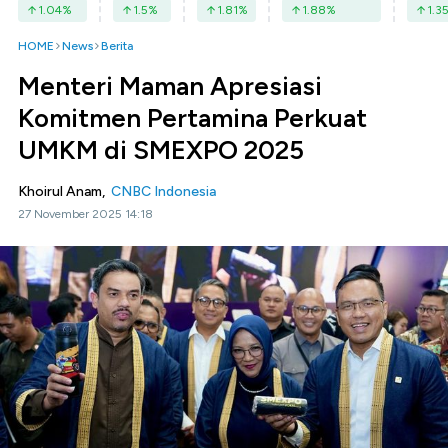
1.04
%
1.5
%
1.81
%
1.88
%
1.3
HOME
News
Berita
Menteri Maman Apresiasi
Komitmen Pertamina Perkuat
UMKM di SMEXPO 2025
Khoirul Anam,
CNBC Indonesia
27 November 2025 14:18