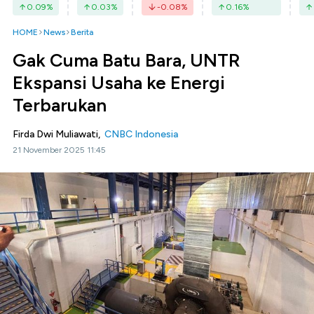
0.09
%
0.03
%
-0.08
%
0.16
%
HOME
News
Berita
Gak Cuma Batu Bara, UNTR
Ekspansi Usaha ke Energi
Terbarukan
Firda Dwi Muliawati,
CNBC Indonesia
21 November 2025 11:45