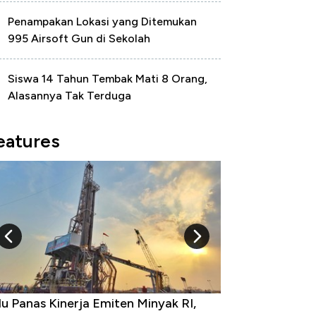
Penampakan Lokasi yang Ditemukan
995 Airsoft Gun di Sekolah
Siswa 14 Tahun Tembak Mati 8 Orang,
Alasannya Tak Terduga
eatures
u Panas Kinerja Emiten Minyak RI,
10 Provinsi den