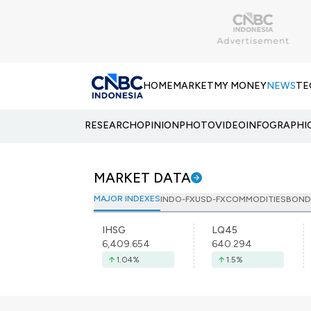
HOME
MARKET
MY MONEY
NEWS
TE
RESEARCH
OPINION
PHOTO
VIDEO
INFOGRAPHI
MARKET DATA
MAJOR INDEXES
INDO-FX
USD-FX
COMMODITIES
BOND
IHSG
LQ45
6,409.654
640.294
1.04
%
1.5
%