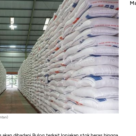
Tembaga Terbang ke Zona Berbahaya
Ma
ntan)
akan dihadapi Bulog terkait lonjakan stok beras hingga