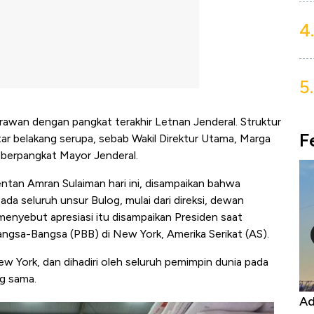
4.
5.
rawan dengan pangkat terakhir Letnan Jenderal. Struktur
F
tar belakang serupa, sebab Wakil Direktur Utama, Marga
 berpangkat Mayor Jenderal.
entan Amran Sulaiman hari ini, disampaikan bahwa
a seluruh unsur Bulog, mulai dari direksi, dewan
enyebut apresiasi itu disampaikan Presiden saat
angsa-Bangsa (PBB) di New York, Amerika Serikat (AS).
ew York, dan dihadiri oleh seluruh pemimpin dunia pada
g sama.
Kongo Tutup Keran Ekspor, Harga
Ad