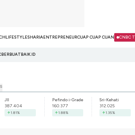
CH
LIFESTYLE
SHARIA
ENTREPRENEUR
CUAP CUAP CUAN
CNBC 
C
BERBUATBAIK.ID
S
JII
Pefindo i-Grade
Sri-Kehati
387.404
160.377
312.025
1.81
%
1.88
%
1.35
%