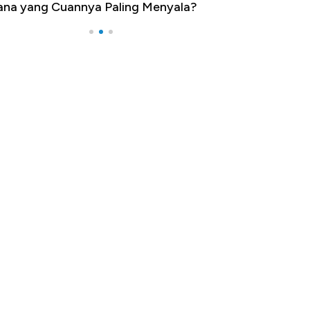
na yang Cuannya Paling Menyala?
Pengangguran Te