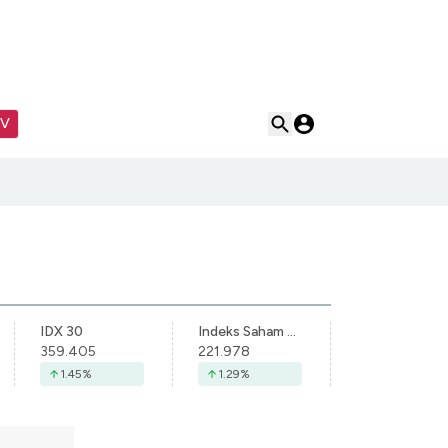
TV
IDX 30
Indeks Saham Syariah Indonesia
359.405
221.978
1.45
%
1.29
%