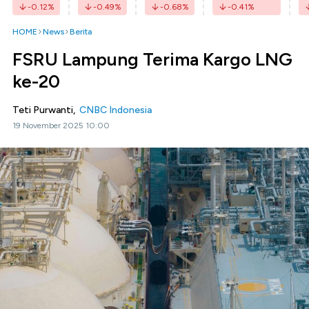
-0.12
%
-0.49
%
-0.68
%
-0.41
%
HOME
News
Berita
FSRU Lampung Terima Kargo LNG
ke-20
Teti Purwanti,
CNBC Indonesia
19 November 2025 10:00