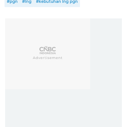
#pgn
#lng
#kebutuhan lng pgn