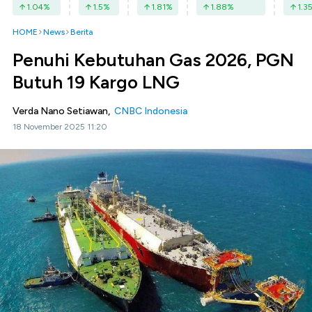
1.04
%
1.5
%
1.81
%
1.88
%
1.3
HOME
News
Berita
Penuhi Kebutuhan Gas 2026, PGN
Butuh 19 Kargo LNG
Verda Nano Setiawan,
CNBC Indonesia
18 November 2025 11:20