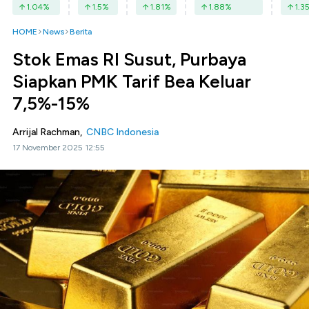
1.04
%
1.5
%
1.81
%
1.88
%
1.3
HOME
News
Berita
Stok Emas RI Susut, Purbaya
Siapkan PMK Tarif Bea Keluar
7,5%-15%
Arrijal Rachman,
CNBC Indonesia
17 November 2025 12:55