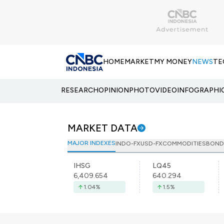
HOME
MARKET
MY MONEY
NEWS
TE
RESEARCH
OPINION
PHOTO
VIDEO
INFOGRAPHI
MARKET DATA
MAJOR INDEXES
INDO-FX
USD-FX
COMMODITIES
BOND
IHSG
LQ45
6,409.654
640.294
1.04
%
1.5
%