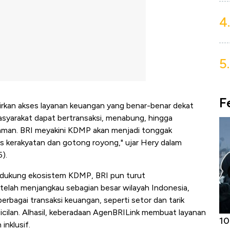
4.
5.
F
an akses layanan keuangan yang benar-benar dekat
asyarakat dapat bertransaksi, menabung, hingga
jaman. BRI meyakini KDMP akan menjadi tonggak
 kerakyatan dan gotong royong," ujar Hery dalam
5).
endukung ekosistem KDMP, BRI pun turut
telah menjangkau sebagian besar wilayah Indonesia,
 berbagai transaksi keuangan, seperti setor dan tarik
cicilan. Alhasil, keberadaan AgenBRILink membuat layanan
Harga
Adu Panas Kinerja Emiten Minyak RI,
10
inklusif.