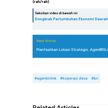
(rah/rah)
Saksikan video di bawah ini:
Dongkrak Pertumbuhan Ekonomi Daerah
Next Article
Manfaatkan Lokasi Strategis, AgenBRILi
#agenbrilink
#koperasi desa
#bri
Related Articles