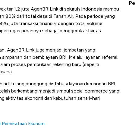
erbahaya
Mana yang Cuannya Paling Menyala?
Pe
ekitar 1,2 juta AgenBRILink di seluruh Indonesia mampu
 80% dari total desa di Tanah Air. Pada periode yang
826 juta transaksi finansial dengan total volume
pertegas perannya sebagai penggerak aktivitas
ian, AgenBRILink juga menjadi jembatan yang
impanan dan pembiayaan BRI. Melalui layanan referral,
alam proses pembukaan rekening baru (seperti
usaha.
menjadi tulang punggung distribusi layanan keuangan BRI
k telah berkembang menjadi simpul social commerce yang
g aktivitas ekonomi dan kebutuhan sehari-hari
i Pemerataan Ekonomi