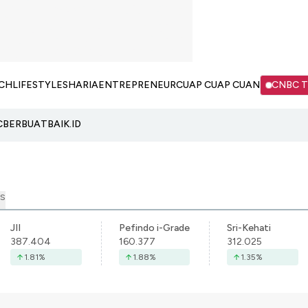
CH
LIFESTYLE
SHARIA
ENTREPRENEUR
CUAP CUAP CUAN
CNBC 
C
BERBUATBAIK.ID
S
JII
Pefindo i-Grade
Sri-Kehati
387.404
160.377
312.025
1.81
%
1.88
%
1.35
%