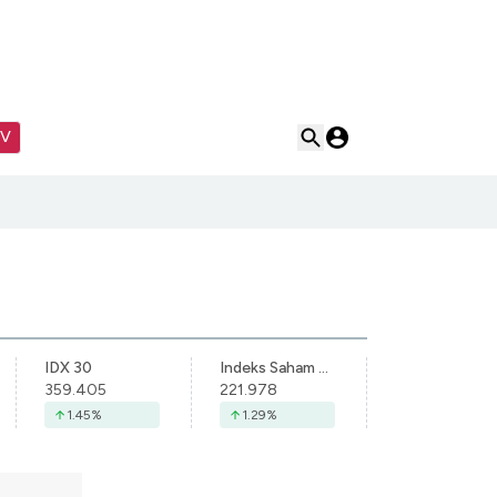
TV
IDX 30
Indeks Saham Syariah Indonesia
359.405
221.978
1.45
%
1.29
%