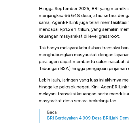
Tembaga Terbang ke Zona B
Hingga September 2025, BRI yang memiliki s
menjangkau 66.648 desa, atau setara dengan
sama, AgenBRILink juga telah memfasilitasi 
mencapai Rp1.294 triliun, yang semakin mem
keuangan masyarakat di level grassroot.
Tak hanya melayani kebutuhan transaksi har
menghubungkan masyarakat dengan layanan s
para agen dapat membantu calon nasabah d
Tabungan BSA) hingga pengajuan pinjaman 
Lebih jauh, jaringan yang luas ini akhirnya 
hingga ke pelosok negeri. Kini, AgenBRILin
melayani transaksi keuangan serta mendukun
masyarakat desa secara berkelanjutan.
Baca:
BRI Berdayakan 4.909 Desa BRILiaN Dem