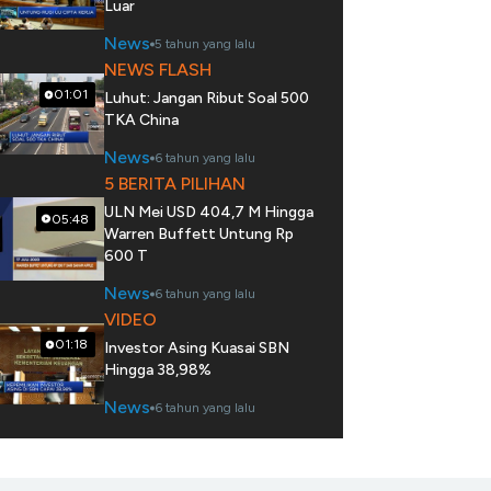
Luar
News
5 tahun yang lalu
NEWS FLASH
01:01
Luhut: Jangan Ribut Soal 500
TKA China
News
6 tahun yang lalu
5 BERITA PILIHAN
ULN Mei USD 404,7 M Hingga
05:48
Warren Buffett Untung Rp
600 T
News
6 tahun yang lalu
VIDEO
01:18
Investor Asing Kuasai SBN
Hingga 38,98%
News
6 tahun yang lalu