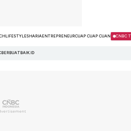
CH
LIFESTYLE
SHARIA
ENTREPRENEUR
CUAP CUAP CUAN
CNBC 
C
BERBUATBAIK.ID