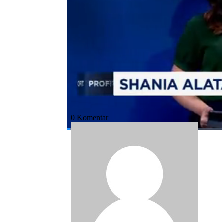
Bagikan:
#investor asing
#akuisisi