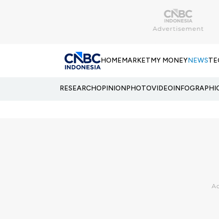
HOME
MARKET
MY MONEY
NEWS
TE
RESEARCH
OPINION
PHOTO
VIDEO
INFOGRAPHI