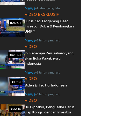
News
1 tahun yang lalu
VIDEO EKSKLUSIF
Jurus Kab.Tangerang Gaet
20:01
Investor Dubai & Kembangkan
UMKM
News
3 tahun yang lalu
VIDEO
Ini Beberapa Perusahaan yang
00:54
akan Buka Pabriknya di
Indonesia
News
5 tahun yang lalu
VIDEO
11:43
Biden Effect di Indonesia
News
5 tahun yang lalu
VIDEO
UU Ciptaker, Pengusaha Harus
02:16
Siap Kongsi dengan Investor