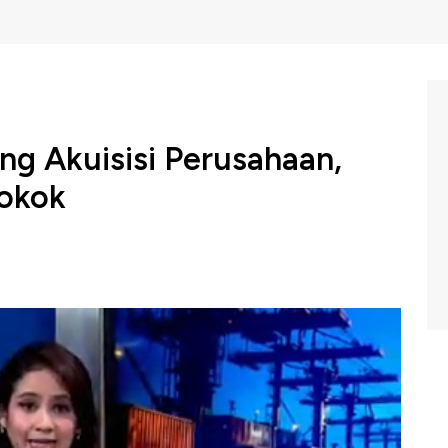
ng Akuisisi Perusahaan,
Rokok
sisi perusahaan Indonesia oleh investor asing terus
asal Singapura hingga China gencar mengakuisisi
tensi pasar besar, sumber daya alam melimpah serta
Profit CNBC Indonesia (Selasa 11/11/2025) berikut ini.