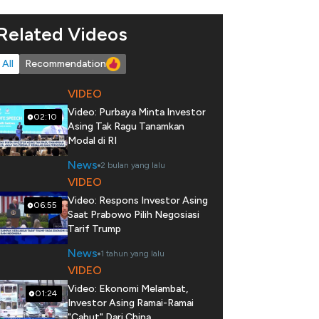
Related Videos
All
Recommendation
VIDEO
Video: Purbaya Minta Investor
02:10
Asing Tak Ragu Tanamkan
Modal di RI
News
2 bulan yang lalu
VIDEO
Video: Respons Investor Asing
06:55
Saat Prabowo Pilih Negosiasi
Tarif Trump
News
1 tahun yang lalu
VIDEO
Video: Ekonomi Melambat,
01:24
Investor Asing Ramai-Ramai
"Cabut" Dari China