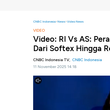
CNBC Indonesia
News
Video News
VIDEO
Video: RI Vs AS: Pera
Dari Softex Hingga 
CNBC Indonesia TV,
CNBC Indonesia
11 November 2025 14:18
Jakarta, CNBC Indonesia -
Gelombang akui
meningkat sepanjang tahun ini. Perusahaan 
sejumlah emiten tanah air didorong oleh po
kebijakan investasi yang semakin terbuka.
Simak informasi selengkapnya dalam program 