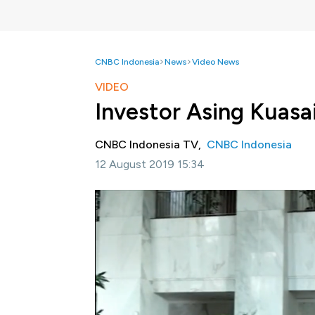
CNBC Indonesia
News
Video News
VIDEO
Investor Asing Kuas
CNBC Indonesia TV,
CNBC Indonesia
12 August 2019 15:34
Jakarta, CNBC Indonesia -
Kepemilikan in
mencapai 38,98%. Kondisi ini membuat per
ekonomi global.
Simak informasi selengkapnya dalam program
Bagikan: