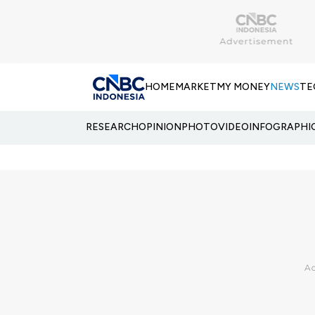
HOME
MARKET
MY MONEY
NEWS
TE
RESEARCH
OPINION
PHOTO
VIDEO
INFOGRAPHI