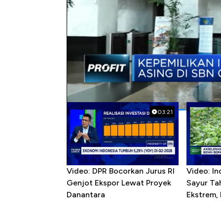
#investor asing
#sbn
Popular Videos
03:21
Video: DPR Bocorkan Jurus RI
Video: In
Genjot Ekspor Lewat Proyek
Sayur T
Danantara
Ekstrem,