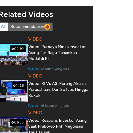
Related Videos
All
Recommendation
VIDEO
Video: Purbaya Minta Investor
02:10
Asing Tak Ragu Tanamkan
Modal di RI
News
2 bulan yang lalu
VIDEO
Video: RI Vs AS: Perang Akuisisi
11:26
Perusahaan, Dari Softex Hingga
Rokok
News
8 bulan yang lalu
VIDEO
Video: Respons Investor Asing
06:55
Saat Prabowo Pilih Negosiasi
Tarif Trump