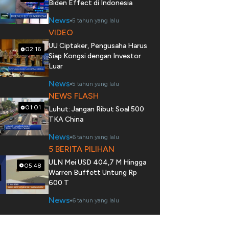
Biden Effect di Indonesia
News
5 tahun yang lalu
VIDEO
UU Ciptaker, Pengusaha Harus
02:16
Siap Kongsi dengan Investor
Luar
News
5 tahun yang lalu
NEWS FLASH
01:01
Luhut: Jangan Ribut Soal 500
TKA China
News
6 tahun yang lalu
5 BERITA PILIHAN
ULN Mei USD 404,7 M Hingga
05:48
Warren Buffett Untung Rp
600 T
News
6 tahun yang lalu