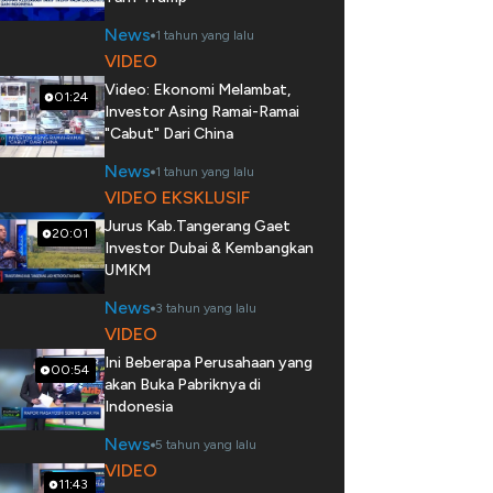
News
1 tahun yang lalu
VIDEO
Video: Ekonomi Melambat,
01:24
Investor Asing Ramai-Ramai
"Cabut" Dari China
News
1 tahun yang lalu
VIDEO EKSKLUSIF
Jurus Kab.Tangerang Gaet
20:01
Investor Dubai & Kembangkan
UMKM
News
3 tahun yang lalu
VIDEO
Ini Beberapa Perusahaan yang
00:54
akan Buka Pabriknya di
Indonesia
News
5 tahun yang lalu
VIDEO
11:43