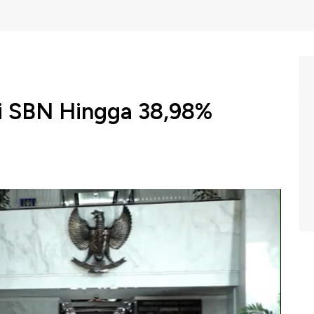
ai SBN Hingga 38,98%
vestor asing di Surat Berharga Negara (SBN) tengah
ekonomian Indonesia rentan dengan dampak negatif
 Profit di CNBC Indonesia (Senin, 12/08/2019).