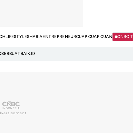
CH
LIFESTYLE
SHARIA
ENTREPRENEUR
CUAP CUAP CUAN
CNBC 
C
BERBUATBAIK.ID