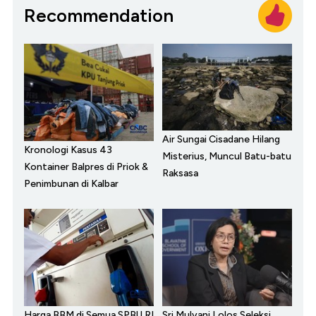
Recommendation
Air Sungai Cisadane Hilang
Kronologi Kasus 43
Misterius, Muncul Batu-batu
Kontainer Balpres di Priok &
Raksasa
Penimbunan di Kalbar
Harga BBM di Semua SPBU RI
Sri Mulyani Lolos Seleksi