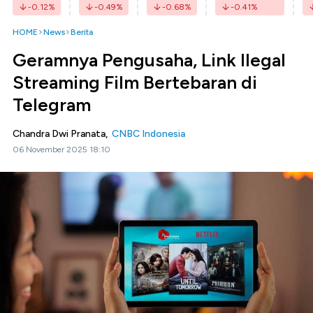
-0.12
%
-0.49
%
-0.68
%
-0.41
%
HOME
News
Berita
Geramnya Pengusaha, Link Ilegal
Streaming Film Bertebaran di
Telegram
Chandra Dwi Pranata,
CNBC Indonesia
06 November 2025 18:10