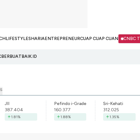
CH
LIFESTYLE
SHARIA
ENTREPRENEUR
CUAP CUAP CUAN
CNBC 
C
BERBUATBAIK.ID
S
JII
Pefindo i-Grade
Sri-Kehati
387.404
160.377
312.025
1.81
%
1.88
%
1.35
%