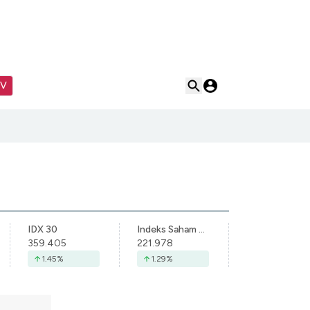
TV
IDX 30
Indeks Saham Syariah Indonesia
359.405
221.978
1.45
%
1.29
%