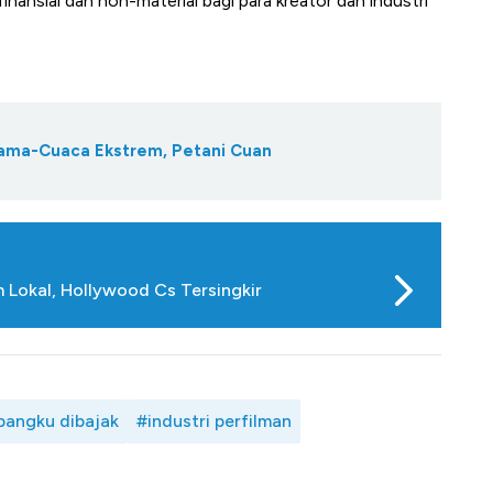
inansial dan non-material bagi para kreator dan industri
 Hama-Cuaca Ekstrem, Petani Cuan
m Lokal, Hollywood Cs Tersingkir
 pangku dibajak
#industri perfilman