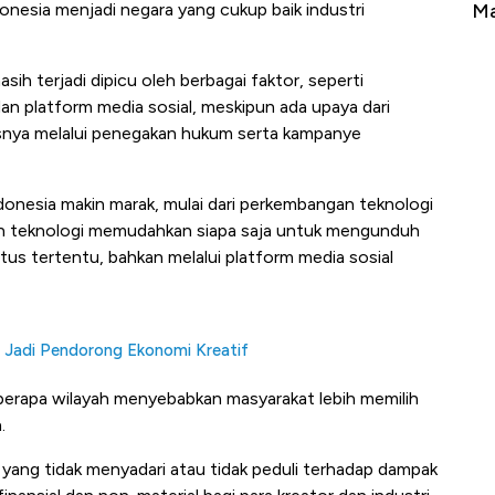
Indonesia menjadi negara yang cukup baik industri
erbahaya
Mana yang Cuannya Paling Menyala?
Pe
ih terjadi dipicu oleh berbagai faktor, seperti
 dan platform media sosial, meskipun ada upaya dari
snya melalui penegakan hukum serta kampanye
onesia makin marak, mulai dari perkembangan teknologi
n teknologi memudahkan siapa saja untuk mengunduh
situs tertentu, bahkan melalui platform media sosial
 Jadi Pendorong Ekonomi Kreatif
beberapa wilayah menyebabkan masyarakat lebih memilih
.
 yang tidak menyadari atau tidak peduli terhadap dampak