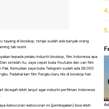
4.
5.
aru tayang di bioskop, tetapi sudah ada banyak orang
aming tak resmi.
F
nyakan kepada pelaku industri bioskop, film Indonesia apa
 Dan setelah itu, saya cepat buka Youtube dan cari film
n Pak. Kemudian saya buka Telegram sudah ada 28.000
u. Padahal kan film Pangku baru rilis di bioskop hari
dicegah lebih lanjut agar industri perfilman Indonesia
.
Harga
Adu Panas Kinerja Emiten Minyak RI,
10
aya kebocoran-kebocoran ini (pembajakan) bisa lebih