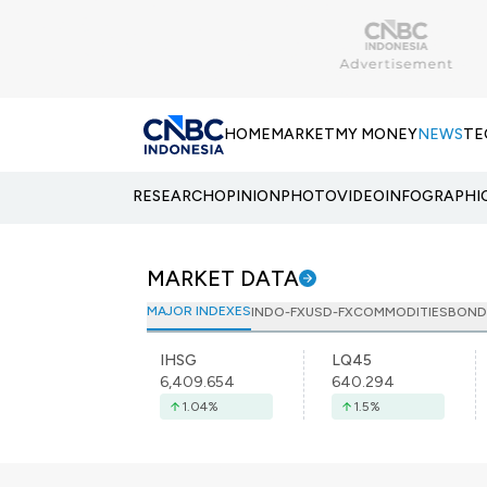
HOME
MARKET
MY MONEY
NEWS
TE
RESEARCH
OPINION
PHOTO
VIDEO
INFOGRAPHI
MARKET DATA
MAJOR INDEXES
INDO-FX
USD-FX
COMMODITIES
BOND
IHSG
LQ45
6,409.654
640.294
1.04
%
1.5
%