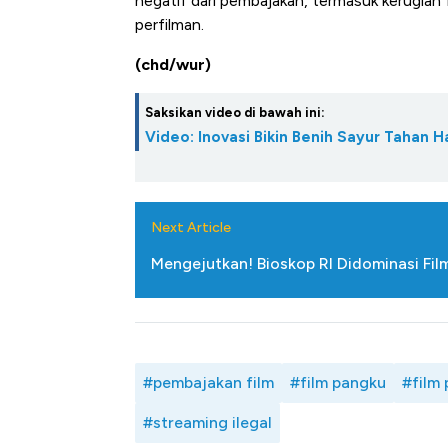
negatif dari pembajakan, termasuk kerugian f
perfilman.
(chd/wur)
Saksikan video di bawah ini:
Video: Inovasi Bikin Benih Sayur Tahan
Next Article
Mengejutkan! Bioskop RI Didominasi Fil
#pembajakan film
#film pangku
#film
#streaming ilegal