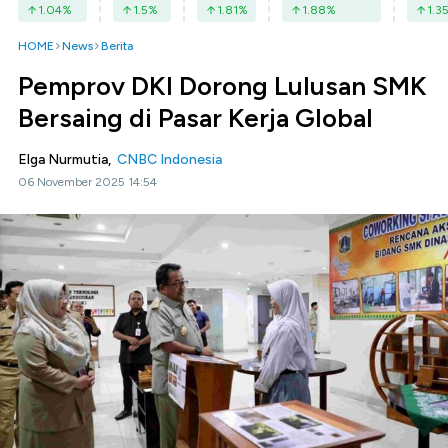
1.04
%
1.5
%
1.81
%
1.88
%
1.3
HOME
News
Berita
Pemprov DKI Dorong Lulusan SMK
Bersaing di Pasar Kerja Global
Elga Nurmutia,
CNBC Indonesia
06 November 2025 14:54