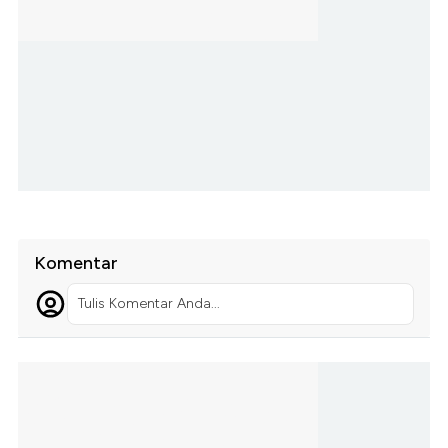
Komentar
Tulis Komentar Anda...