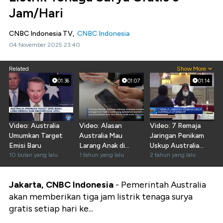
Jam/Hari
CNBC Indonesia TV,
CNBC Indonesia
04 November 2025 23:40
Related
Show More
01:36
01:07
01:14
Video: Australia
Video: Alasan
Video: 7 Remaja
Umumkan Target
Australia Mau
Jaringan Penikam
Emisi Baru
Larang Anak di
Uskup Australia
10 bulan yang lalu
Bawah 16 Tahun
1 tahun yang lalu
Ditangkap
2 tahun yang lalu
Main Medsos
Jakarta, CNBC Indonesia
- Pemerintah Australia
akan memberikan tiga jam listrik tenaga surya
gratis setiap hari ke...