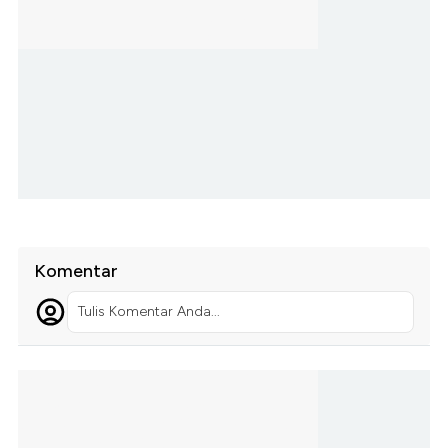
Komentar
Tulis Komentar Anda...