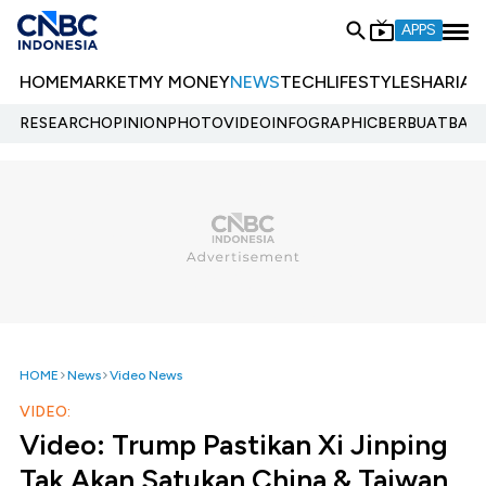
APPS
HOME
MARKET
MY MONEY
NEWS
TECH
LIFESTYLE
SHARIA
E
RESEARCH
OPINION
PHOTO
VIDEO
INFOGRAPHIC
BERBUATBAIK.
HOME
News
Video News
VIDEO:
Video: Trump Pastikan Xi Jinping
Tak Akan Satukan China & Taiwan