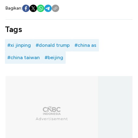
Bagikan:
Tags
#xi jinping
#donald trump
#china as
#china taiwan
#beijing