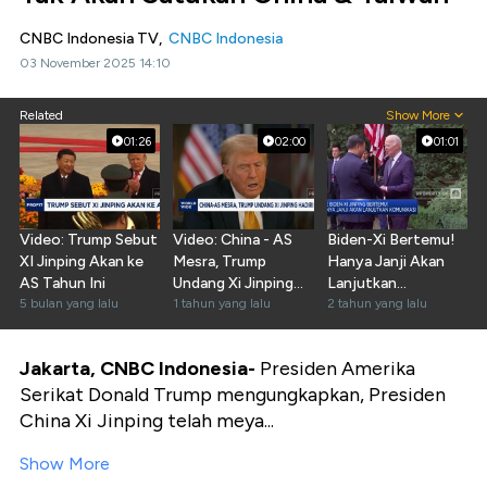
CNBC Indonesia TV,
CNBC Indonesia
03 November 2025 14:10
Related
Show More
01:26
02:00
01:01
Video: Trump Sebut
Video: China - AS
Biden-Xi Bertemu!
XI Jinping Akan ke
Mesra, Trump
Hanya Janji Akan
AS Tahun Ini
Undang Xi Jinping
Lanjutkan
5 bulan yang lalu
Hadiri
1 tahun yang lalu
Komunikasi
2 tahun yang lalu
Pelantikannya
Jakarta, CNBC Indonesia-
Presiden Amerika
Serikat Donald Trump mengungkapkan, Presiden
China Xi Jinping telah meya...
Show More