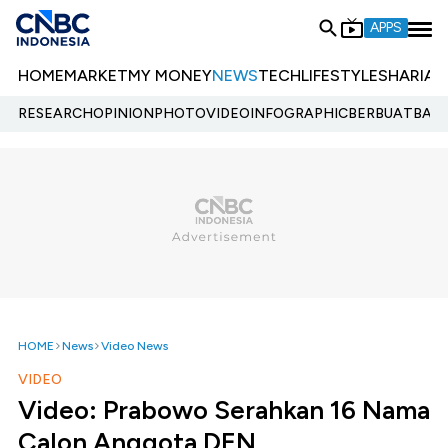
APPS
HOME
MARKET
MY MONEY
NEWS
TECH
LIFESTYLE
SHARIA
E
RESEARCH
OPINION
PHOTO
VIDEO
INFOGRAPHIC
BERBUATBAIK.
HOME
News
Video News
VIDEO
Video: Prabowo Serahkan 16 Nama
Calon Anggota DEN