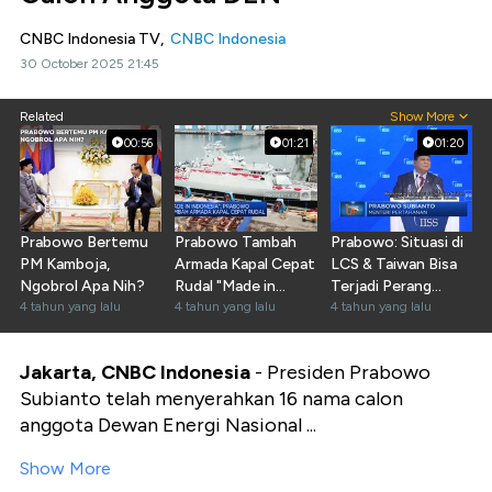
CNBC Indonesia TV,
CNBC Indonesia
30 October 2025 21:45
Related
Show More
00:56
01:21
01:20
Prabowo Bertemu
Prabowo Tambah
Prabowo: Situasi di
PM Kamboja,
Armada Kapal Cepat
LCS & Taiwan Bisa
Ngobrol Apa Nih?
Rudal "Made in
Terjadi Perang
4 tahun yang lalu
Indonesia"
4 tahun yang lalu
Terbuka
4 tahun yang lalu
Jakarta, CNBC Indonesia
-
Presiden Prabowo
Subianto telah menyerahkan 16 nama calon
anggota Dewan Energi Nasional ...
Show More