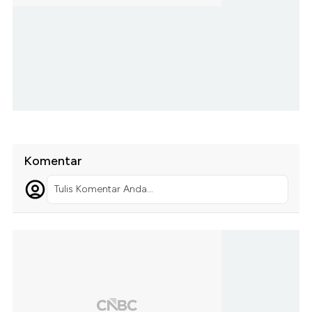
Komentar
Tulis Komentar Anda...