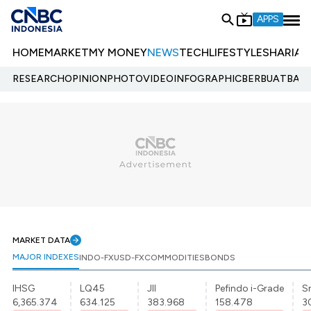
APPS
HOME
MARKET
MY MONEY
NEWS
TECH
LIFESTYLE
SHARIA
E
RESEARCH
OPINION
PHOTO
VIDEO
INFOGRAPHIC
BERBUATBAIK.
MARKET DATA
MAJOR INDEXES
INDO-FX
USD-FX
COMMODITIES
BONDS
IHSG
LQ45
JII
Pefindo i-Grade
Sr
6,365.374
634.125
383.968
158.478
3