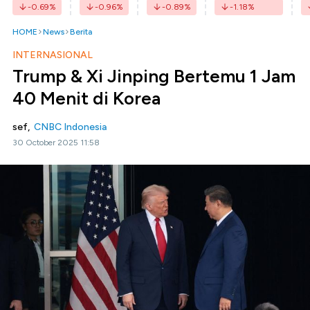
-0.69
%
-0.96
%
-0.89
%
-1.18
%
HOME
News
Berita
INTERNASIONAL
Trump & Xi Jinping Bertemu 1 Jam
40 Menit di Korea
sef,
CNBC Indonesia
30 October 2025 11:58