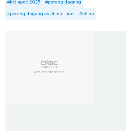
#ktt apec 2025
#perang dagang
#perang dagang as china
#as
#china