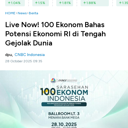
1.04
%
1.5
%
1.81
%
1.88
%
1.3
HOME
News
Berita
Live Now! 100 Ekonom Bahas
Potensi Ekonomi RI di Tengah
Gejolak Dunia
dpu,
CNBC Indonesia
28 October 2025 09:35