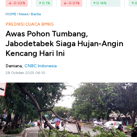
-0.02
%
0.1
%
-0.01
%
0.14
%
0
HOME
News
Berita
PREDIKSI CUACA BMKG
Awas Pohon Tumbang,
Jabodetabek Siaga Hujan-Angin
Kencang Hari Ini
Damiana,
CNBC Indonesia
28 October 2025 06:10