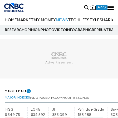
APPS
HOME
MARKET
MY MONEY
NEWS
TECH
LIFESTYLE
SHARIA
E
RESEARCH
OPINION
PHOTO
VIDEO
INFOGRAPHIC
BERBUATBAIK.
MARKET DATA
MAJOR INDEXES
INDO-FX
USD-FX
COMMODITIES
BONDS
IHSG
LQ45
JII
Pefindo i-Grade
Sri-
6,349.75
634.592
383.099
158.288
308