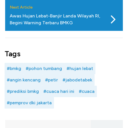
Next Article
Awas Hujan Lebat-Banjir Landa Wilayah RI,
Begini Warning Terbaru BMKG
Tags
#bmkg
#pohon tumbang
#hujan lebat
#angin kencang
#petir
#jabodetabek
#prediksi bmkg
#cuaca hari ini
#cuaca
#pemprov dki jakarta