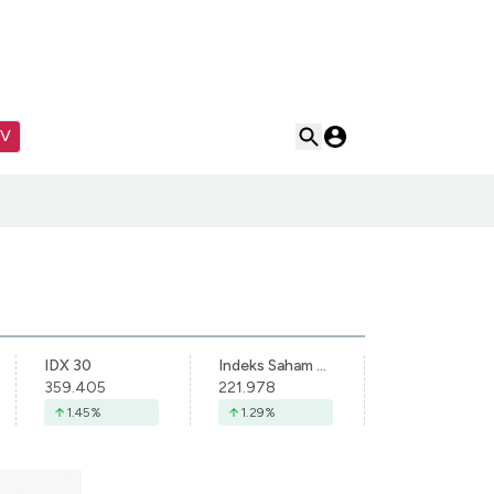
TV
IDX 30
Indeks Saham Syariah Indonesia
359.405
221.978
1.45
%
1.29
%