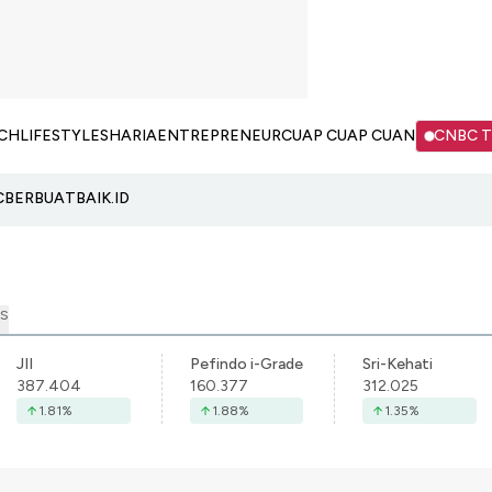
CH
LIFESTYLE
SHARIA
ENTREPRENEUR
CUAP CUAP CUAN
CNBC 
C
BERBUATBAIK.ID
S
JII
Pefindo i-Grade
Sri-Kehati
387.404
160.377
312.025
1.81
%
1.88
%
1.35
%