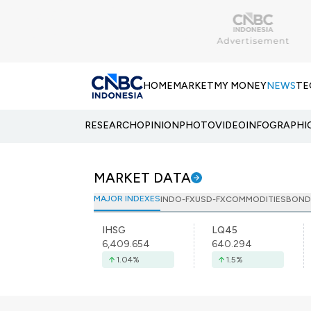
HOME
MARKET
MY MONEY
NEWS
TE
RESEARCH
OPINION
PHOTO
VIDEO
INFOGRAPHI
MARKET DATA
MAJOR INDEXES
INDO-FX
USD-FX
COMMODITIES
BOND
IHSG
LQ45
6,409.654
640.294
1.04
%
1.5
%