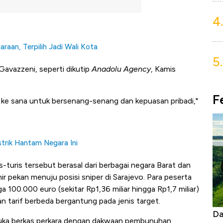
4.
aan, Terpilih Jadi Wali Kota
5.
 Gavazzeni, seperti dikutip
Anadolu Agency
, Kamis
F
 ke sana untuk bersenang-senang dan kepuasan pribadi,"
strik Hantam Negara Ini
turis tersebut berasal dari berbagai negara Barat dan
hir pekan menuju posisi sniper di Sarajevo. Para peserta
100.000 euro (sekitar Rp1,36 miliar hingga Rp1,7 miliar)
n tarif berbeda bergantung pada jenis target.
Begini Cara Korsel atasi Panas Tanpa AC
Da
uka berkas perkara dengan dakwaan pembunuhan