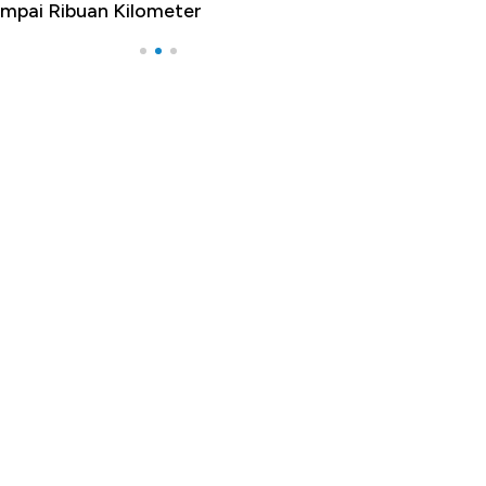
mpai Ribuan Kilometer
Melancong Luar 