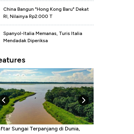
China Bangun "Hong Kong Baru" Dekat
RI, Nilainya Rp2.000 T
Spanyol-Italia Memanas, Turis Italia
Mendadak Diperiksa
eatures
ftar Sungai Terpanjang di Dunia,
Negara yang Wa