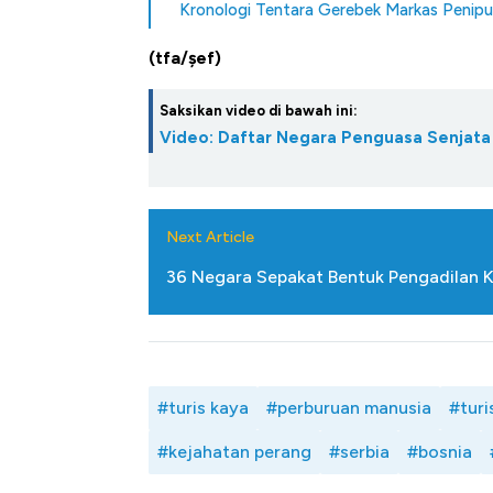
Kronologi Tentara Gerebek Markas Penipu
(tfa/șef)
Saksikan video di bawah ini:
Video: Daftar Negara Penguasa Senjata N
Next Article
36 Negara Sepakat Bentuk Pengadilan 
#turis kaya
#perburuan manusia
#turi
#kejahatan perang
#serbia
#bosnia