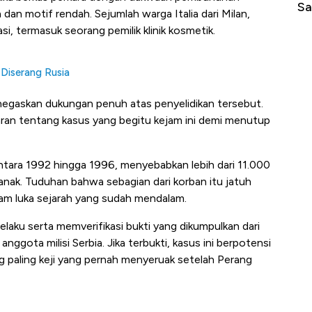
di Jaman Dulu
Sa
an motif rendah. Sejumlah warga Italia dari Milan,
asi, termasuk seorang pemilik klinik kosmetik.
 Diserang Rusia
negaskan dukungan penuh atas penyelidikan tersebut.
ran tentang kasus yang begitu kejam ini demi menutup
tara 1992 hingga 1996, menyebabkan lebih dari 11.000
 anak. Tuduhan bahwa sebagian dari korban itu jatuh
yam luka sejarah yang sudah mendalam.
pelaku serta memverifikasi bukti yang dikumpulkan dari
nggota milisi Serbia. Jika terbukti, kasus ini berpotensi
g paling keji yang pernah menyeruak setelah Perang